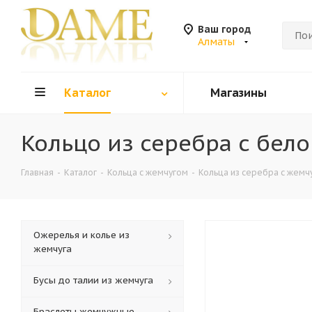
Ваш город
Алматы
Каталог
Магазины
Кольцо из серебра с бел
Главная
-
Каталог
-
Кольца c жемчугом
-
Кольца из серебра c жемч
Ожерелья и колье из
жемчуга
Бусы до талии из жемчуга
Браслеты жемчужные