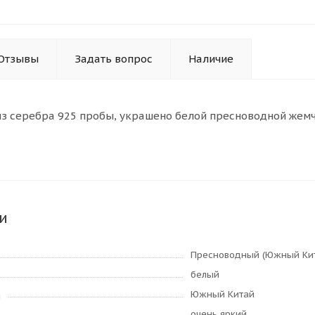
Отзывы
Задать вопрос
Наличие
з серебра 925 пробы, украшено белой пресноводной жем
и
Пресноводный (Южный Ки
белый
Южный Китай
я
очень яркий