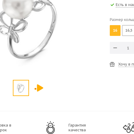
Есть в н
Размер коль
16
16,5
Хочу в 
овка в
Гарантия
рок
качества