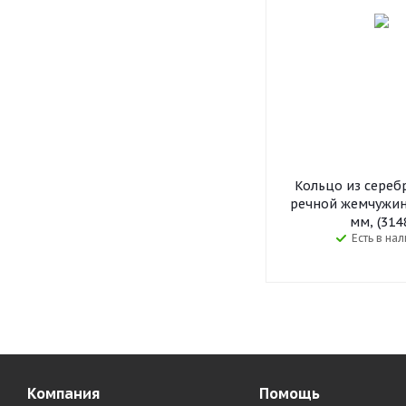
Кольцо из сереб
речной жемчужин
мм, (314
Есть в на
Компания
Помощь