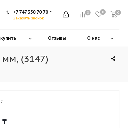
+7 747 350 70 70
0
0
0
Заказать звонок
 купить
Отзывы
О нас
мм, (3147)
47
0
₸