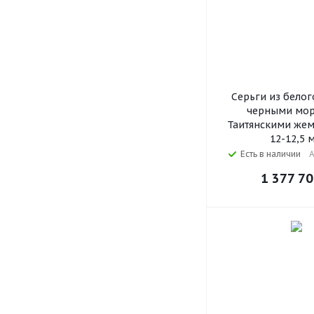
Серьги из белог
черными мо
Таитянскими же
12-12,5 
Есть в наличии
А
1 377 7