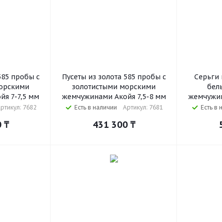
585 пробы с
Пусеты из золота 585 пробы с
Серьги 
орскими
золотистыми морскими
бел
я 7-7,5 мм
жемчужинами Акойя 7,5-8 мм
жемчужин
ртикул: 7682
Есть в наличии
Артикул: 7681
Есть в 
0
₸
431 300
₸