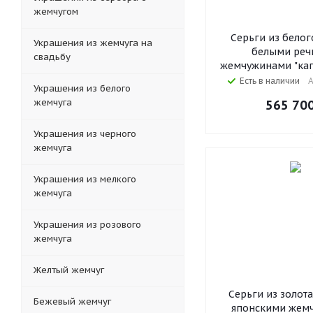
жемчугом
Серьги из белог
Украшения из жемчуга на
белыми ре
свадьбу
жемчужинами "кап
Есть в наличии
А
Украшения из белого
жемчуга
565 70
Украшения из черного
жемчуга
Украшения из мелкого
жемчуга
Украшения из розового
жемчуга
Желтый жемчуг
Серьги из золот
Бежевый жемчуг
японскими жем