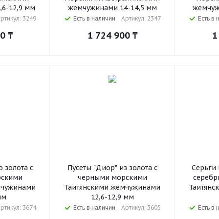
6-12,9 мм
жемчужинами 14-14,5 мм
жемчуж
ртикул: 3249
Есть в наличии
Артикул: 2347
Есть в 
00
₸
1 724 900
₸
1
о золота с
Пусеты "Диор" из золота с
Серьги 
рскими
черными морскими
серебр
мчужинами
Таитянскими жемчужинами
Таитянс
мм
12,6-12,9 мм
ртикул: 3674
Есть в наличии
Артикул: 3605
Есть в 