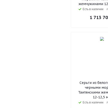
жемчужинами 12,
Есть в наличии
А
1 713 7
Серьги из белог
черными мо
Таитянскими же
12-12,5 
Есть в наличии
А