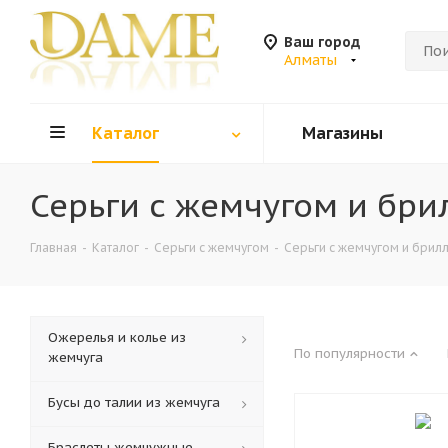
Ваш город
Алматы
Каталог
Магазины
Серьги с жемчугом и бр
Главная
-
Каталог
-
Серьги с жемчугом
-
Серьги с жемчугом и брил
Ожерелья и колье из
По популярности
жемчуга
Бусы до талии из жемчуга
Браслеты жемчужные