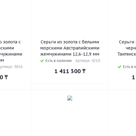
о золота с
Серьги из золота с белыми
Серьги 
рскими
морскими Австралийскими
чер
мчужинами
жемчужинами 12,6-12,9 мм
Таитянс
мм
Есть в наличии
Артикул: 4219
ртикул: 3816
Есть в 
1 411 300
₸
00
₸
1