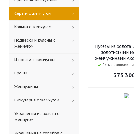
Серьги с жемчугом
Кольца c жемчугом
Подвески и кулоны с
жемчугом
Пусеты из золота 
золотистыми м
жемчужинами Акой
Цепочки с жемчугом
Есть в наличии
А
Броши
375 30
Жемчужины
Бижутерия с жемчугом
Украшения из золота с
жемчугом
Украшения из серебра с