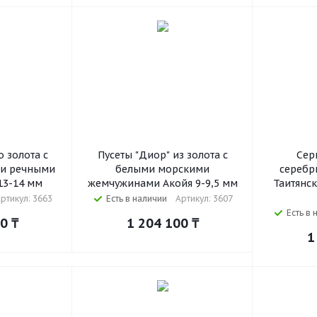
о золота с
Пусеты "Диор" из золота с
Серь
ми речными
белыми морскими
серебр
3-14 мм
жемчужинами Акойя 9-9,5 мм
Таитянс
ртикул: 3663
Есть в наличии
Артикул: 3607
Есть в 
00
₸
1 204 100
₸
1