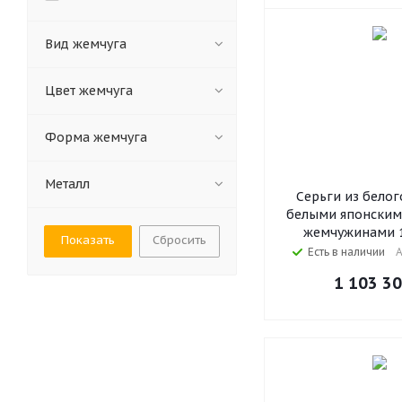
Вид жемчуга
Цвет жемчуга
Форма жемчуга
Металл
Серьги из белог
белыми японски
жемчужинами 1
Сбросить
Есть в наличии
А
1 103 3