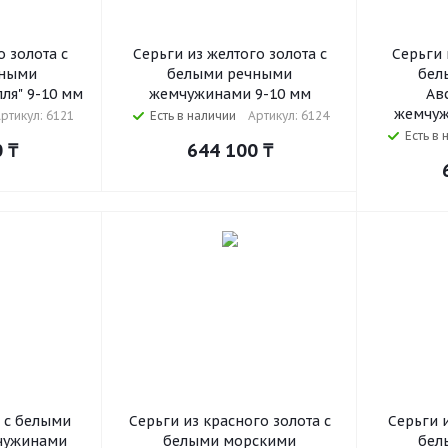
о золота с
Серьги из желтого золота с
Серьги 
чными
белыми речными
бел
ля" 9-10 мм
жемчужинами 9-10 мм
Ав
жемчуж
ртикул: 6121
Есть в наличии
Артикул: 6124
Есть в 
0
₸
644 100
₸
а с белыми
Серьги из красного золота с
Серьги и
чужинами
белыми морскими
бел