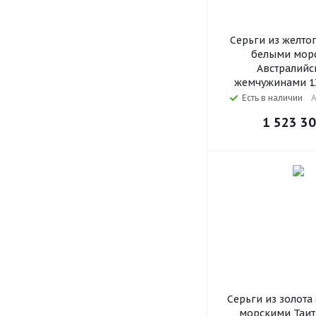
Серьги из желтог
белыми мор
Австралийс
жемчужинами 13
Есть в наличии
А
1 523 3
Серьги из золота
морскими Таит