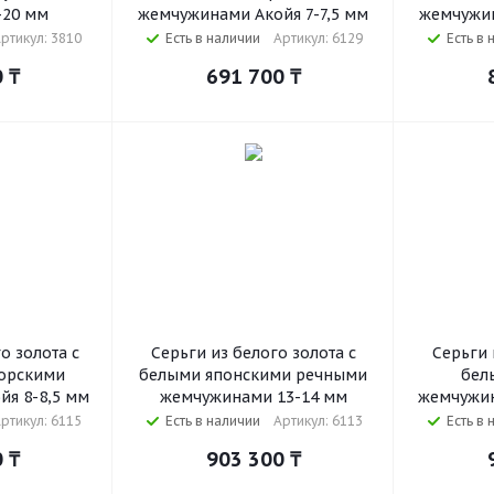
-20 мм
жемчужинами Акойя 7-7,5 мм
жемчужин
ртикул: 3810
Есть в наличии
Артикул: 6129
Есть в 
0
₸
691 700
₸
о золота с
Серьги из белого золота с
Серьги 
орскими
белыми японскими речными
бел
я 8-8,5 мм
жемчужинами 13-14 мм
жемчужин
ртикул: 6115
Есть в наличии
Артикул: 6113
Есть в 
0
₸
903 300
₸