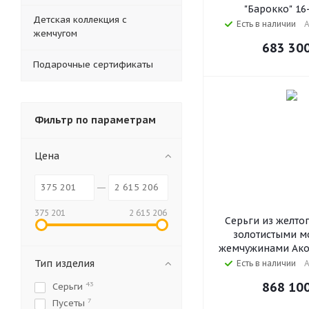
"Барокко" 16
Детская коллекция с
Есть в наличии
А
жемчугом
683 30
Подарочные сертификаты
Фильтр по параметрам
Цена
375 201
2 615 206
Серьги из желтог
золотистыми м
жемчужинами Акой
Тип изделия
Есть в наличии
А
868 10
43
Серьги
7
Пусеты