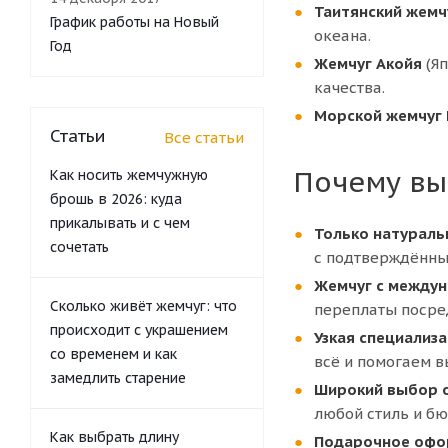
Таитянский жемч
График работы на Новый
океана.
Год
Жемчуг Акойя
(Яп
качества.
Морской жемчуг
Статьи
Все статьи
Почему в
Как носить жемчужную
брошь в 2026: куда
прикалывать и с чем
Только натураль
сочетать
с подтверждённы
Жемчуг с междун
Сколько живёт жемчуг: что
переплаты посре
происходит с украшением
Узкая специализа
со временем и как
всё и помогаем в
замедлить старение
Широкий выбор 
любой стиль и бю
Как выбрать длину
Подарочное офо