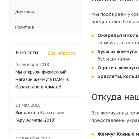
Дипломы
Мы подбираем украш
представлен больш
Политика
Ожерелья и коль
жемчуга; со вста
Бусы из жемчуга
Новости
Все новости
бусы до талии.
5 сентября 2018
Серьги с жемчуг
Мы открыли фирменный
Браслеты, кольц
магазин жемчуга DAME в
Казахстане в Алмате!
Откуда на
11 мая 2018
Выставка в Казахстане
Все жемчужины прио
"Ару-Алматы-2018"
представлены укра
Жемчуг Южных м
14 декабря 2017