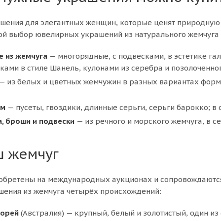
ения для элегантных женщин, которые ценят природную 
ой выбор ювелирных украшений из натурального жемчуга
е из жемчуга
— многорядные, с подвесками, в эстетике гал
вками в стиле Шанель, кулонами из серебра и позолоченно
— из белых и цветных жемчужин в разных вариантах формы
ом
— пусеты, гвоздики, длинные серьги, серьги барокко; в 
а, броши и подвески
— из речного и морского жемчуга, в с
ш жемчуг
бретены на международных аукционах и сопровождаются с
шения из жемчуга четырёх происхождений:
орей
(Австралия) — крупный, белый и золотистый, один из