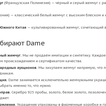
уг
(Французская Полинезия) — чёрный и серый жемчуг с р
ония) — классический белый жемчуг с высоким блеском и
 Южного Китая
— культивированный жемчуг, сочетающий в
ыбирают Dame
ный жемчуг.
Мы не продаём имитации и синтетику. Каждо
м происхождением и сертификатом качества.
ародных аукционов.
Мы закупаем жемчуг напрямую, что п
дникам.
ция.
Dame занимается исключительно жемчужными украшени
ыбрать именно то, что нужно.
оправ.
Серебро 925 пробы, золото, белое золото, позолоч
джет.
рмление.
Украшения упакованы в фирменные коробки и го