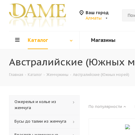
Ваш город
Алматы
Каталог
Магазины
Австралийские (Южных м
Главная
-
Каталог
-
Жемчужины
-
Австралийские (Южных морей)
Ожерелья и колье из
По популярности
жемчуга
Бусы до талии из жемчуга
Браслеты жемчужные