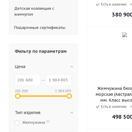
Есть в наличии
А
Детская коллекция с
380 90
жемчугом
Подарочные сертификаты
Фильтр по параметрам
Цена
Жемчужина бела
201 600
1 904 005
морская (Австрал
мм. Класс выс
Есть в наличии
А
Тип изделия
498 50
32
Жемчужина