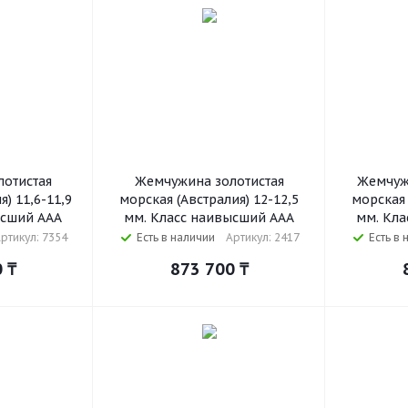
отистая
Жемчужина золотистая
Жемчуж
) 11,6-11,9
морская (Австралия) 12-12,5
морская 
ысший ААА
мм. Класс наивысший ААА
мм. Кла
ртикул: 7354
Есть в наличии
Артикул: 2417
Есть в 
0
₸
873 700
₸