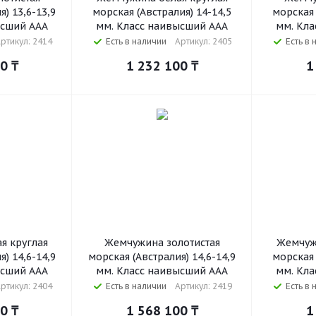
) 13,6-13,9
морская (Австралия) 14-14,5
морская 
ысший ААА
мм. Класс наивысший ААА
мм. Кла
ртикул: 2414
Есть в наличии
Артикул: 2405
Есть в 
00
₸
1 232 100
₸
1
я круглая
Жемчужина золотистая
Жемчуж
) 14,6-14,9
морская (Австралия) 14,6-14,9
морская 
ысший ААА
мм. Класс наивысший ААА
мм. Кла
ртикул: 2404
Есть в наличии
Артикул: 2419
Есть в 
00
₸
1 568 100
₸
1