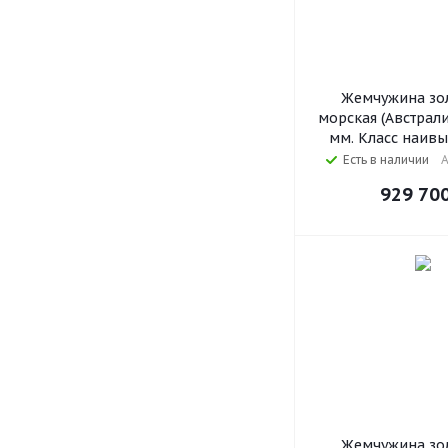
Жемчужина зол
морская (Австралия
мм. Класс наив
Есть в наличии
А
929 70
Жемчужина зол