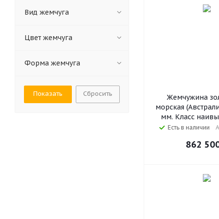
Вид жемчуга
Цвет жемчуга
Форма жемчуга
Сбросить
Жемчужина зол
морская (Австралия
мм. Класс наив
Есть в наличии
А
862 50