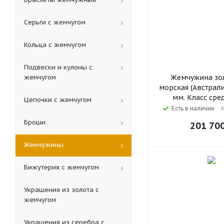
Серьги с жемчугом
Кольца c жемчугом
Подвески и кулоны с
жемчугом
Жемчужина зол
морская (Австралия
мм. Класс сре
Цепочки с жемчугом
Есть в наличии
А
Броши
201 70
Жемчужины
Бижутерия с жемчугом
Украшения из золота с
жемчугом
Украшения из серебра с