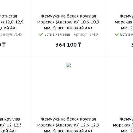
отистая
Жемчужина белая круглая
Жемчу
) 12,6-12,9
морская (Австралия) 10,6-10,9
морская 
дний АА
мм. Класс высокий АА+
мм. К
ртикул: 7145
Есть в наличии
Артикул: 2410
Есть в 
0
₸
364 100
₸
я круглая
Жемчужина белая круглая
Жемчу
ия) 12-12,5
морская (Австралия) 12,6-12,9
морская (
окий АА+
мм. Класс высокий АА+
мм. К