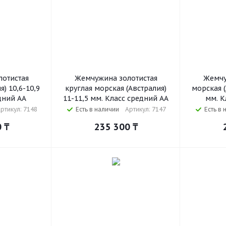
отистая
Жемчужина золотистая
Жемчу
) 10,6-10,9
круглая морская (Австралия)
морская (
дний АА
11-11,5 мм. Класс средний АА
мм. К
ртикул: 7148
Есть в наличии
Артикул: 7147
Есть в 
0
₸
235 300
₸