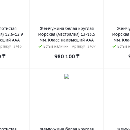
отистая
Жемчужина белая круглая
Жемчу
) 12,6-12,9
морская (Австралия) 13-13,5
морская 
ысший ААА
мм. Класс наивысший ААА
мм. Кла
ртикул: 2416
Есть в наличии
Артикул: 2407
Есть в 
0
₸
980 100
₸
отистая
Жемчужина белая круглая
Жемчу