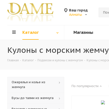
Ваш город
Алматы
Каталог
Магазины
Кулоны с морским жемчу
Главная
-
Каталог
-
Подвески и кулоны с жемчугом
-
Кулоны с морс
Ожерелья и колье из
По популярности
жемчуга
Бусы до талии из жемчуга
Браслеты жемчужные