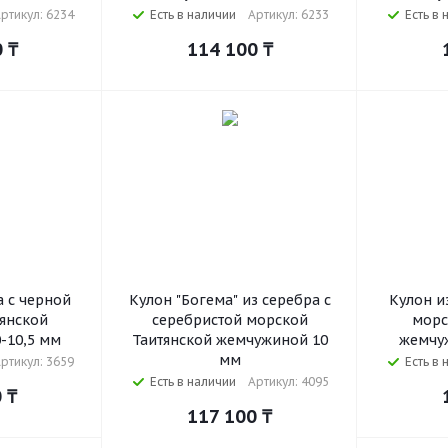
ртикул: 6234
Есть в наличии
Артикул: 6233
Есть в 
0
₸
114 100
₸
а с черной
Кулон "Богема" из серебра с
Кулон и
янской
серебристой морской
морс
-10,5 мм
Таитянской жемчужиной 10
жемчуж
мм
ртикул: 3659
Есть в 
Есть в наличии
Артикул: 4095
0
₸
117 100
₸