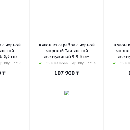
а с черной
Кулон из серебра с черной
Кулон и
янской
морской Таитянской
морско
6-8,9 мм
жемчужиной 9-9,5 мм
жемчу
ртикул: 3308
Есть в наличии
Артикул: 3304
Есть в 
0
₸
107 900
₸