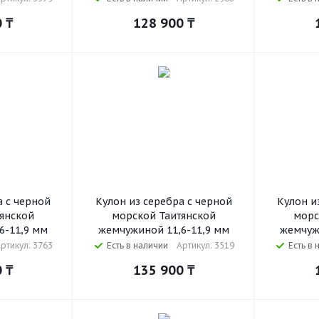
0
₸
128 900
₸
а с черной
Кулон из серебра с черной
Кулон и
янской
морской Таитянской
морс
6-11,9 мм
жемчужиной 11,6-11,9 мм
жемчуж
ртикул: 3763
Есть в наличии
Артикул: 3519
Есть в 
0
₸
135 900
₸