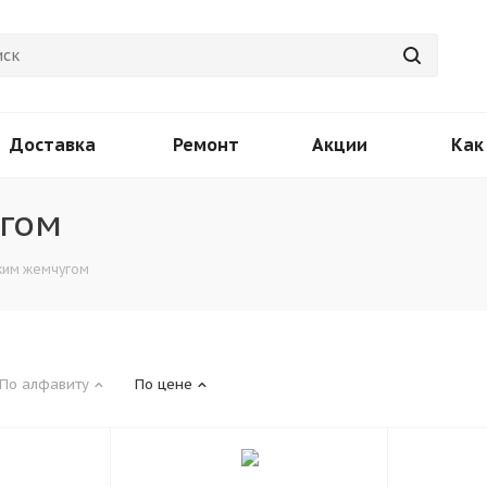
Доставка
Ремонт
Акции
Как
гом
ким жемчугом
По алфавиту
По цене