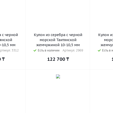
а с черной
Кулон из серебра с черной
Кулон и
янской
морской Таитянской
морс
-10,5 мм
жемчужиной 10-10,5 мм
жемчуж
ртикул: 3312
Есть в наличии
Артикул: 2969
Есть в 
0
₸
122 700
₸