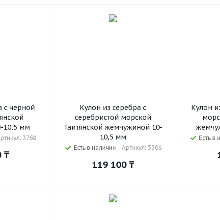
а с черной
Кулон из серебра с
Кулон и
янской
серебристой морской
морс
-10,5 мм
Таитянской жемчужиной 10-
жемчуж
10,5 мм
ртикул: 3768
Есть в 
Есть в наличии
Артикул: 3306
0
₸
119 100
₸