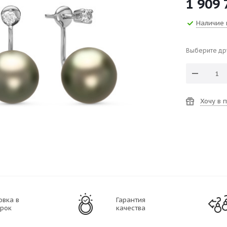
1 909 
Наличие 
Выберите др
Хочу в 
овка в
Гарантия
рок
качества