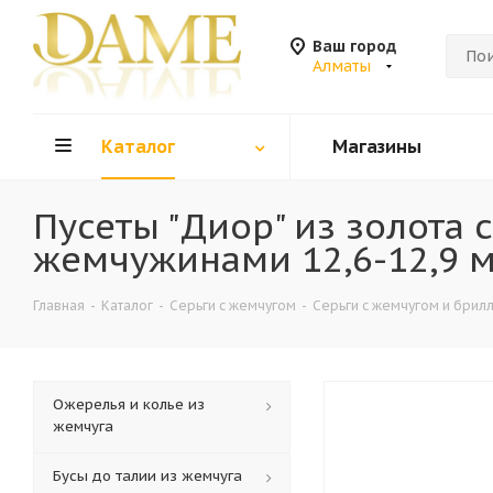
Ваш город
Алматы
Каталог
Магазины
Пусеты "Диор" из золота
жемчужинами 12,6-12,9 м
Главная
-
Каталог
-
Серьги с жемчугом
-
Серьги с жемчугом и брил
Ожерелья и колье из
жемчуга
Бусы до талии из жемчуга