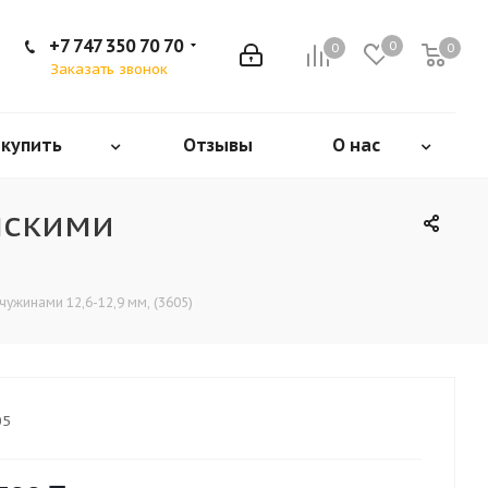
+7 747 350 70 70
0
0
0
Заказать звонок
 купить
Отзывы
О нас
нскими
ужинами 12,6-12,9 мм, (3605)
05