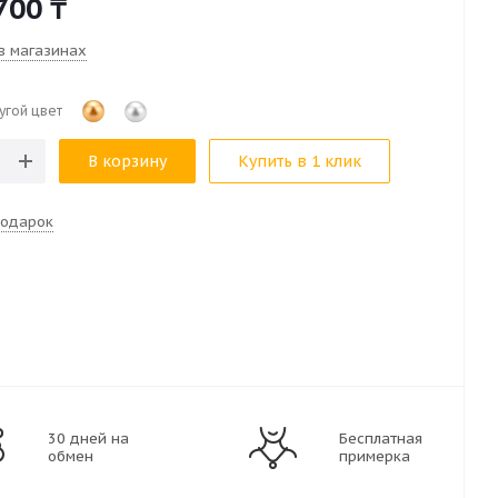
700
₸
в магазинах
угой цвет
В корзину
Купить в 1 клик
подарок
30 дней на
Бесплатная
обмен
примерка