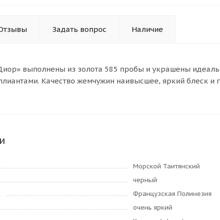
Отзывы
Задать вопрос
Наличие
Диор» выполнены из золота 585 пробы и украшены идеал
лиантами. Качество жемчужин наивысшее, яркий блеск и гл
и
Морской Таитянский
черный
Французская Полинезия
я
очень яркий