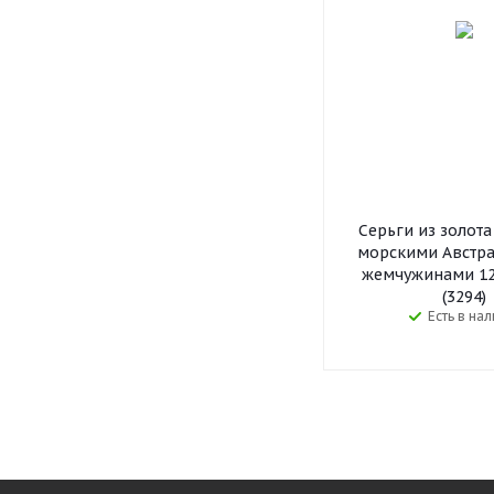
Серьги из золота
морскими Австр
жемчужинами 12
(3294)
Есть в на