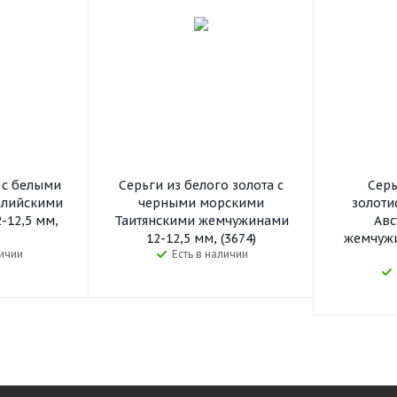
 с белыми
Серьги из белого золота с
Серь
алийскими
черными морскими
золоти
-12,5 мм,
Таитянскими жемчужинами
Авс
12-12,5 мм, (3674)
жемчужи
личии
Есть в наличии