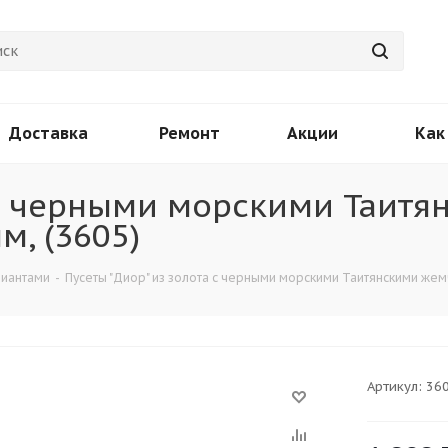
Доставка
Ремонт
Акции
Как
 с черными морскими Таитя
м, (3605)
лиантами
-
Пусеты "Диор" из золота с черными морскими Таитянскими жемч
Артикул:
36