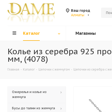
Ваш город
Алматы
Каталог
Магазины
Колье из серебра 925 пр
мм, (4078)
Главная
-
Каталог
-
Цепочки с жемчугом
-
Цепочки из серебра с ж
Ожерелья и колье из
жемчуга
Бусы до талии из жемчуга