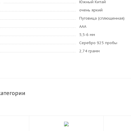
Южный Китай
я
очень яркий
Пуговица (сплющенная)
AAA
5,5-6 мм
Серебро 925 пробы
2,74 грамм
категории