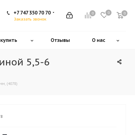
+7 747 350 70 70
0
0
0
Заказать звонок
 купить
Отзывы
О нас
иной 5,5-6
м, (4078)
78