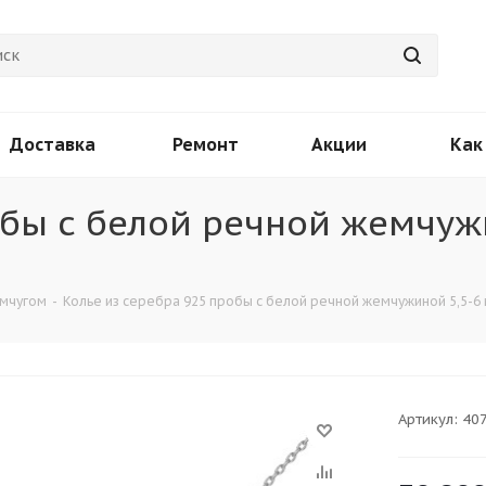
Доставка
Ремонт
Акции
Как
обы с белой речной жемчуж
емчугом
-
Колье из серебра 925 пробы с белой речной жемчужиной 5,5-6 м
Артикул:
40