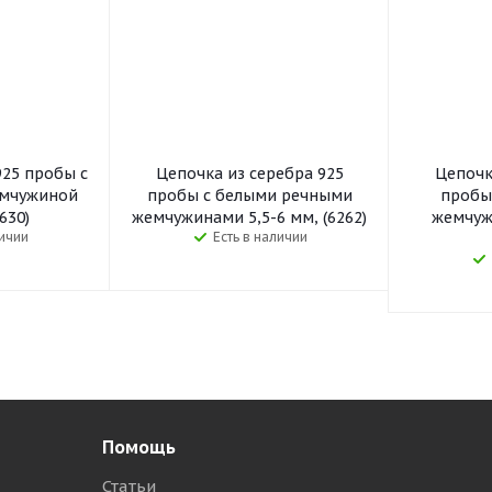
925 пробы с
Цепочка из серебра 925
Цепочк
емчужиной
пробы с белыми речными
пробы
630)
жемчужинами 5,5-6 мм, (6262)
жемчуж
личии
Есть в наличии
Помощь
Статьи