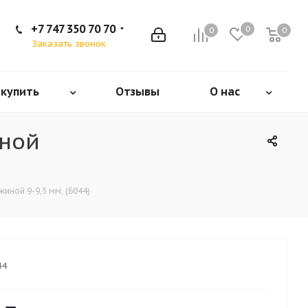
+7 747 350 70 70
0
0
0
Заказать звонок
 купить
Отзывы
О нас
чной
иной 9-9,5 мм, (6044)
44