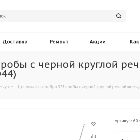
Доставка
Ремонт
Акции
Как
пробы с черной круглой ре
44)
емчугом
-
Цепочка из серебра 925 пробы с черной круглой речной жемчуж
Артикул:
60