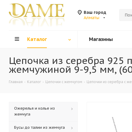
Ваш город
Алматы
Каталог
Магазины
Цепочка из серебра 925 
жемчужиной 9-9,5 мм, (60
Главная
-
Каталог
-
Цепочки с жемчугом
-
Цепочки из серебра с ж
Ожерелья и колье из
жемчуга
Бусы до талии из жемчуга