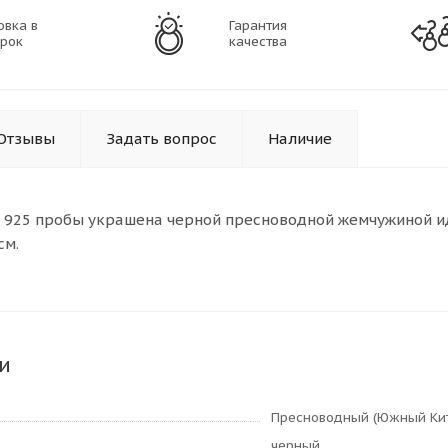
овка в
Гарантия
рок
качества
Отзывы
Задать вопрос
Наличие
а 925 пробы украшена черной пресноводной жемчужиной 
см.
и
Пресноводный (Южный Ки
черный