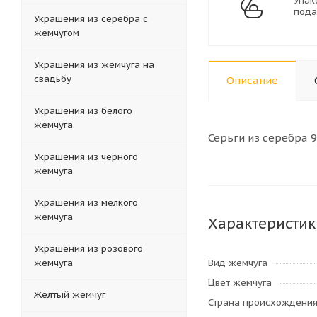
Упак
пода
Украшения из серебра с
жемчугом
Украшения из жемчуга на
свадьбу
Описание
Украшения из белого
жемчуга
Серьги из серебра 
Украшения из черного
жемчуга
Украшения из мелкого
жемчуга
Характеристик
Украшения из розового
Вид жемчуга
жемчуга
Цвет жемчуга
Желтый жемчуг
Страна происхождени