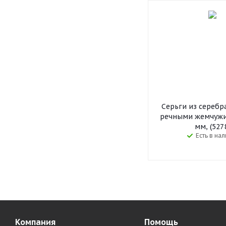
Серьги из серебр
речными жемчужи
мм, (527
Есть в на
Компания
Помощь