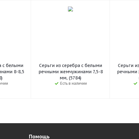
а c белыми
Серьги из серебра c белыми
Серьги и
нами 8-8,5
речными жемчужинами 7,5-8
речными 
8)
мм, (5784)
личии
Есть в наличии
Помощь