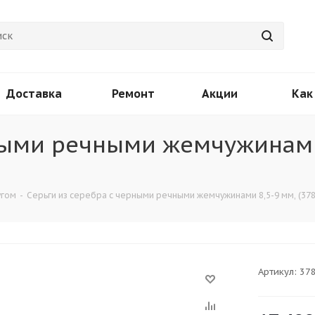
Доставка
Ремонт
Акции
Как
рными речными жемчужинами
угом
-
Серьги из серебра с черными речными жемчужинами 8,5-9 мм, (378
Артикул:
37