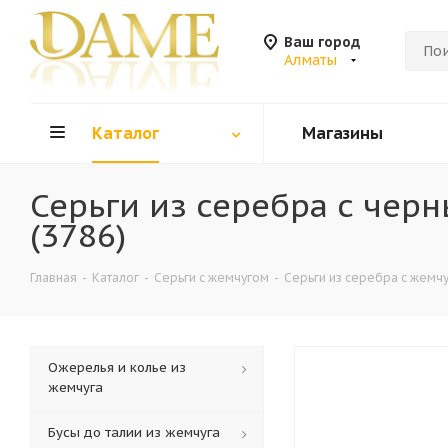
Ваш город
Алматы
Каталог
Магазины
Серьги из серебра с че
(3786)
Главная
-
Каталог
-
Серьги с жемчугом
-
Серьги из серебра с жемч
Ожерелья и колье из
жемчуга
Бусы до талии из жемчуга