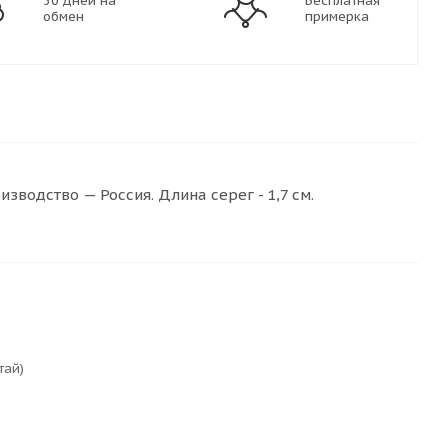
30 дней на
Бесплатная
обмен
примерка
водство — Россия. Длина серег - 1,7 см.
тай)