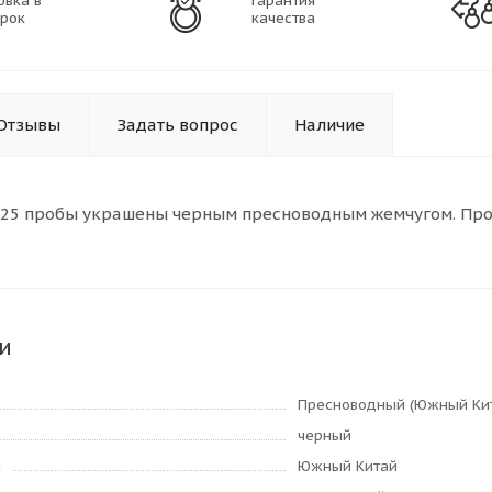
овка в
Гарантия
рок
качества
Отзывы
Задать вопрос
Наличие
925 пробы украшены черным пресноводным жемчугом. Произ
и
Пресноводный (Южный Ки
черный
Южный Китай
я