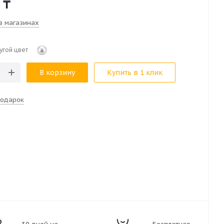
₸
в магазинах
угой цвет
В корзину
Купить в 1 клик
подарок