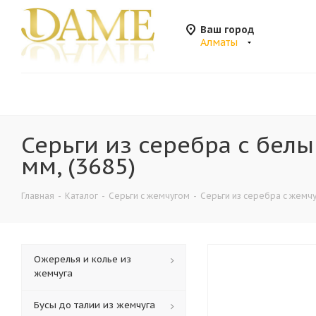
Ваш город
Алматы
Серьги из серебра с бел
мм, (3685)
Главная
-
Каталог
-
Серьги с жемчугом
-
Серьги из серебра с жемч
Ожерелья и колье из
жемчуга
Бусы до талии из жемчуга