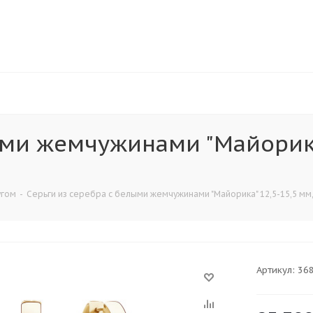
ыми жемчужинами "Майорика
угом
-
Серьги из серебра с белыми жемчужинами "Майорика" 12,5-15,5 мм,
Артикул:
36