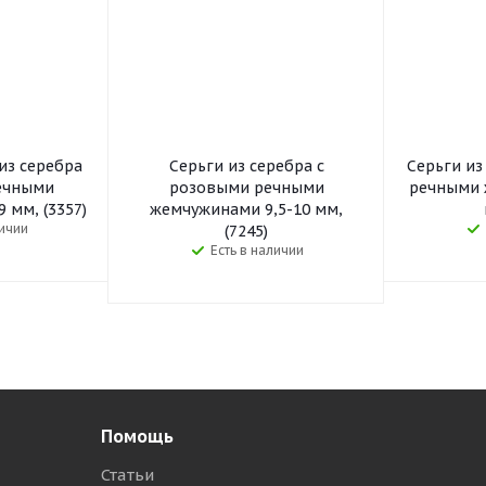
из серебра
Серьги из серебра с
Серьги из
ечными
розовыми речными
речными 
 мм, (3357)
жемчужинами 9,5-10 мм,
личии
(7245)
Есть в наличии
Помощь
Статьи