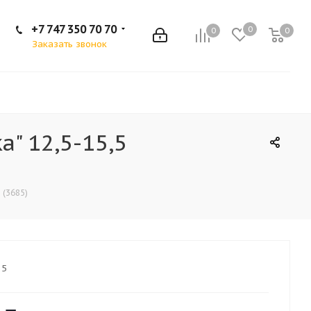
+7 747 350 70 70
0
0
0
Заказать звонок
" 12,5-15,5
 (3685)
85