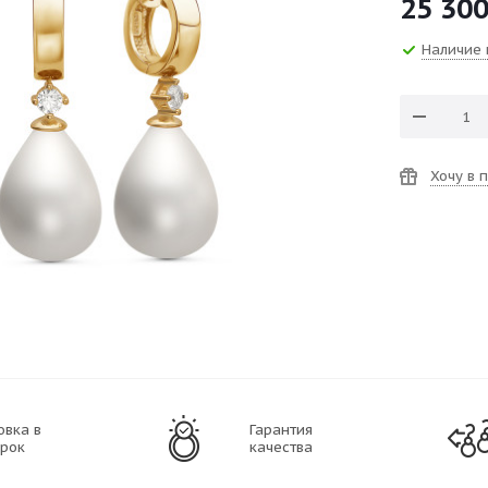
25 30
Наличие 
Хочу в 
овка в
Гарантия
рок
качества