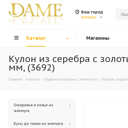
Ваш город
Алматы
Каталог
Магазины
Кулон из серебра с золо
мм, (3692)
Главная
-
Каталог
-
Подвески и кулоны с жемчугом
-
Кулоны, подве
Ожерелья и колье из
жемчуга
Бусы до талии из жемчуга