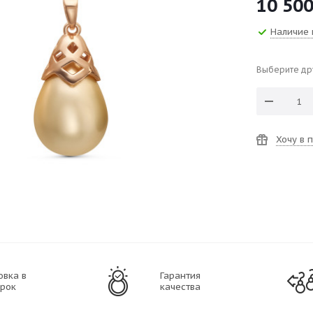
10 50
Наличие 
Выберите др
Хочу в 
овка в
Гарантия
рок
качества