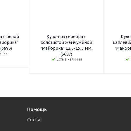
а с белой
Кулон из серебра с
Куло
айорика"
золотистой жемчужиной
каплеви
 (3695)
"Майорика" 12,5-15,5 мм,
"Майори
личии
(3697)
Есть в наличии
Помощь
Статьи