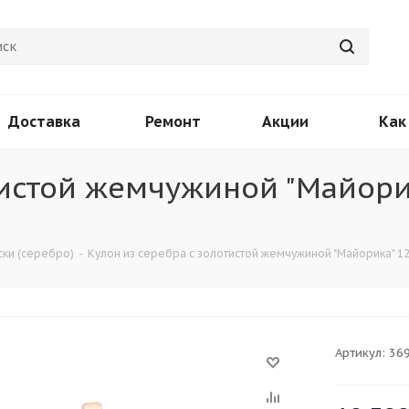
Доставка
Ремонт
Акции
Как
тистой жемчужиной "Майорик
ски (серебро)
-
Кулон из серебра с золотистой жемчужиной "Майорика" 12,
Артикул:
36