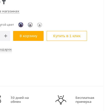
0
₸
в магазинах
угой цвет
В корзину
Купить в 1 клик
подарок
30 дней на
Бесплатная
обмен
примерка