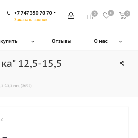
+7 747 350 70 70
0
0
0
Заказать звонок
 купить
Отзывы
О нас
а" 12,5-15,5
5-15,5 мм, (3692)
92