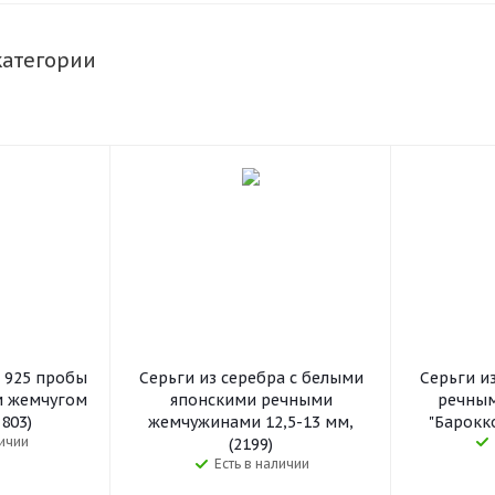
категории
а 925 пробы
Серьги из серебра c белыми
Серьги и
м жемчугом
японскими речными
речны
7803)
жемчужинами 12,5-13 мм,
"Барокко
личии
(2199)
Есть в наличии