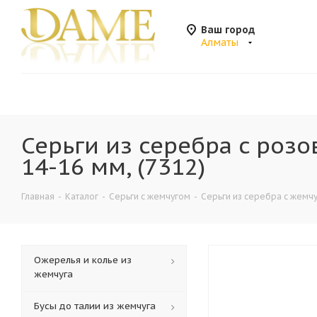
Ваш город
Алматы
Серьги из серебра c ро
14-16 мм, (7312)
Главная
-
Каталог
-
Серьги с жемчугом
-
Серьги из серебра с жемч
Ожерелья и колье из
жемчуга
Бусы до талии из жемчуга