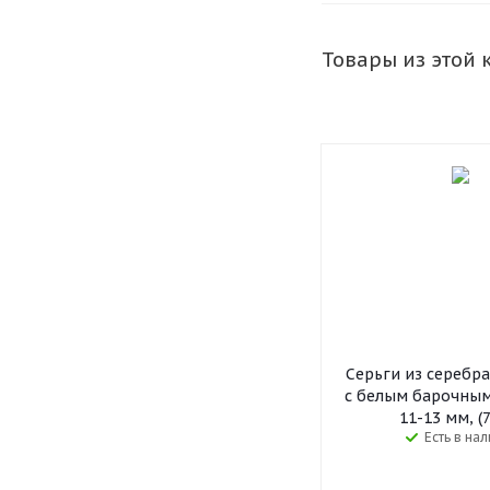
Товары из этой 
Серьги из серебр
с белым барочны
11-13 мм, (
Есть в на