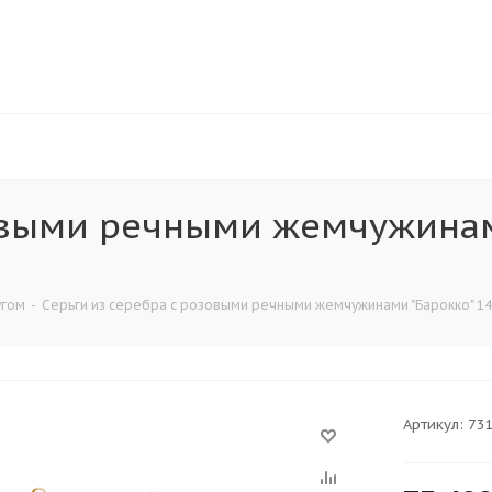
зовыми речными жемчужинам
угом
-
Серьги из серебра c розовыми речными жемчужинами "Барокко" 14-
Артикул:
73