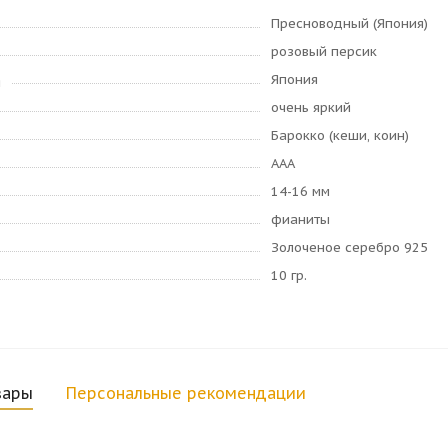
Пресноводный (Япония)
розовый персик
Япония
я
очень яркий
Барокко (кеши, коин)
AAA
14-16 мм
фианиты
Золоченое серебро 925
10 гр.
вары
Персональные рекомендации