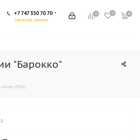
+7 747 350 70 70
0
0
0
Заказать звонок
и "Барокко"
16 мм, (7312)
12