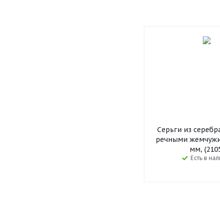
Серьги из серебр
речными жемчужи
мм, (210
Есть в на