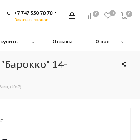
+7 747 350 70 70
0
0
0
Заказать звонок
 купить
Отзывы
О нас
"Барокко" 14-
 мм, (4047)
47