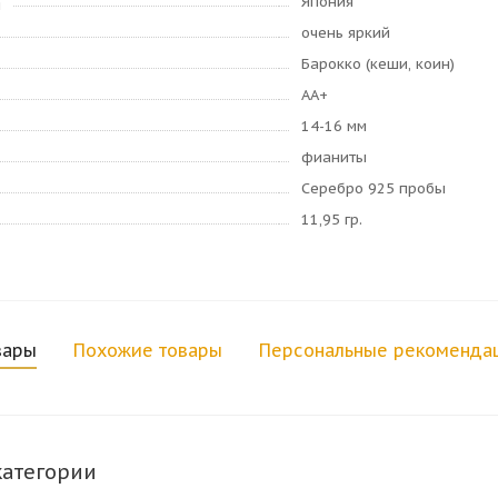
Япония
я
очень яркий
Барокко (кеши, коин)
AA+
14-16 мм
фианиты
Серебро 925 пробы
11,95 гр.
вары
Похожие товары
Персональные рекоменда
категории