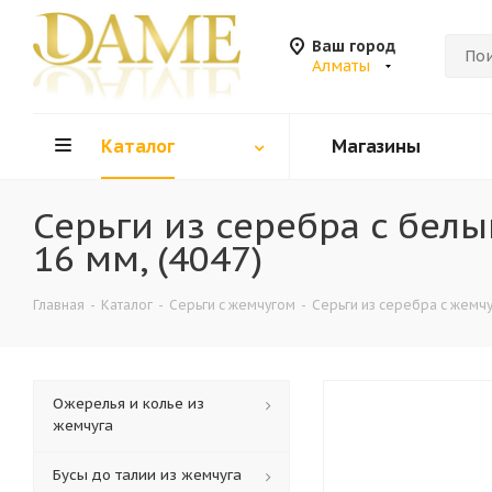
Ваш город
Алматы
Каталог
Магазины
Серьги из серебра c бел
16 мм, (4047)
Главная
-
Каталог
-
Серьги с жемчугом
-
Серьги из серебра с жемч
Ожерелья и колье из
жемчуга
Бусы до талии из жемчуга