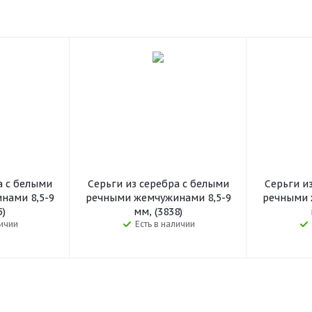
а с белыми
Серьги из серебра с белыми
Серьги и
нами 8,5-9
речными жемчужинами 8,5-9
речными 
5)
мм, (3838)
личии
Есть в наличии