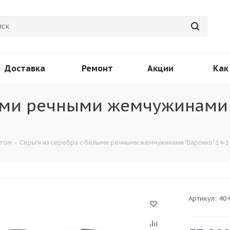
Доставка
Ремонт
Акции
Как
ыми речными жемчужинами 
угом
-
Серьги из серебра c белыми речными жемчужинами "Барокко" 14-16
Артикул:
40