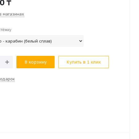
00
₸
в магазинах
стёжку
В корзину
Купить в 1 клик
подарок