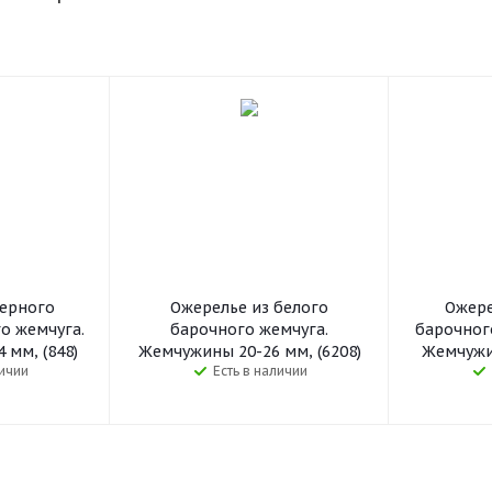
черного
Ожерелье из белого
Ожере
о жемчуга.
барочного жемчуга.
барочног
 мм, (848)
Жемчужины 20-26 мм, (6208)
Жемчужин
личии
Есть в наличии