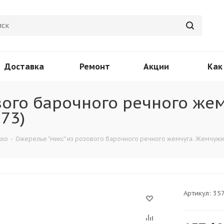
Доставка
Ремонт
Акции
Как
вого барочного речного жем
73)
кко
-
Ожерелье "микс" из розового барочного речного жемчуга. Жемчужин
Артикул:
35