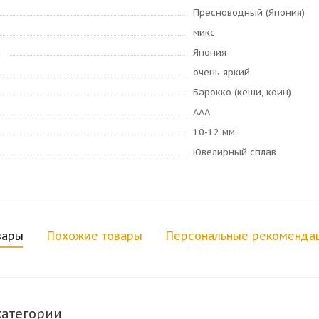
Пресноводный (Япония)
микс
Япония
я
очень яркий
Барокко (кеши, коин)
AAA
10-12 мм
Ювелирный сплав
вары
Похожие товары
Персональные рекоменда
категории