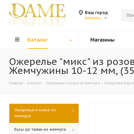
Ваш город
Алматы
Каталог
Магазины
Ожерелье "микс" из розо
Жемчужины 10-12 мм, (35
Главная
-
Каталог
-
Ожерелья и колье из жемчуга
-
Ожерелья Баро
Ожерелья и колье из
жемчуга
Бусы до талии из жемчуга