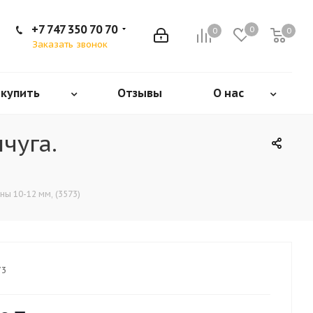
+7 747 350 70 70
0
0
0
Заказать звонок
 купить
Отзывы
О нас
чуга.
ы 10-12 мм, (3573)
73