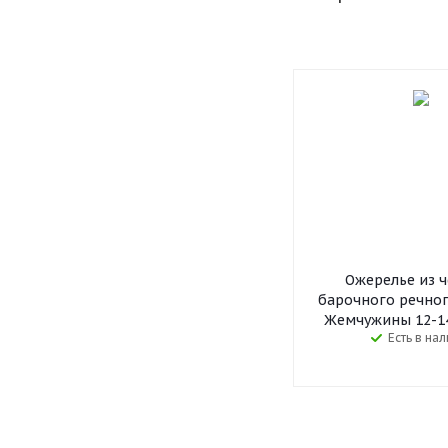
Ожерелье из 
барочного речног
Жемчужины 12-14
Есть в на