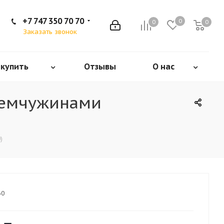
+7 747 350 70 70
0
0
0
Заказать звонок
 купить
Отзывы
О нас
жемчужинами
)
60