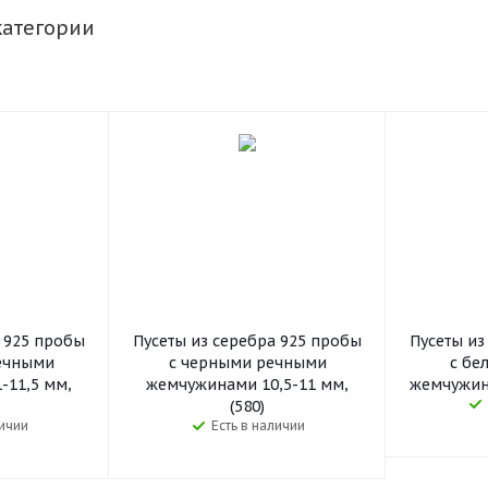
категории
а 925 пробы
Пусеты из серебра 925 пробы
Пусеты из
ечными
с черными речными
с бе
-11,5 мм,
жемчужинами 10,5-11 мм,
жемчужина
(580)
личии
Есть в наличии