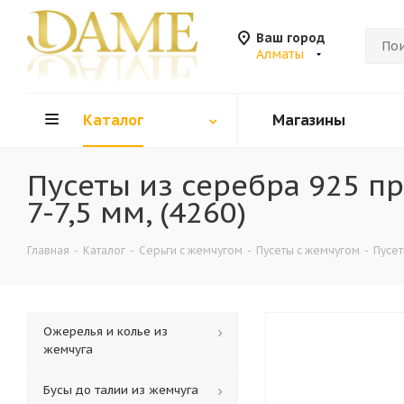
Ваш город
Алматы
Каталог
Магазины
Пусеты из серебра 925 
7-7,5 мм, (4260)
Главная
-
Каталог
-
Серьги с жемчугом
-
Пусеты с жемчугом
-
Пусет
Ожерелья и колье из
жемчуга
Бусы до талии из жемчуга