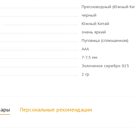
Пресноводный (Южный Ки
черный
Южный Китай
я
очень яркий
Пуговица (сплющенная)
AAA
7-7,5 мм
Золоченое серебро 925
2 гр.
вары
Персональные рекомендации