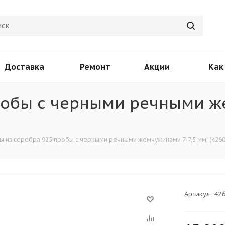
Доставка
Ремонт
Акции
Как
пробы с черными речными 
ы из серебра 925 пробы с черными речными жемчужинами 7-7,5 мм, (4260
Артикул:
42