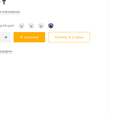
0
₸
в магазинах
угой цвет
В корзину
Купить в 1 клик
подарок