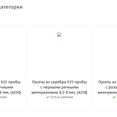
категории
а 925 пробы
Пусеты из серебра 925 пробы
Пусеты из
ечными
с черными речными
с роз
 мм, (4250)
жемчужинами 8,5-9 мм, (4258)
жемчужина
личии
Есть в наличии