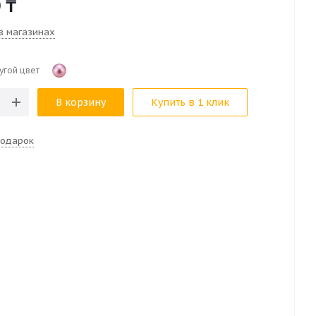
0
₸
в магазинах
угой цвет
В корзину
Купить в 1 клик
подарок