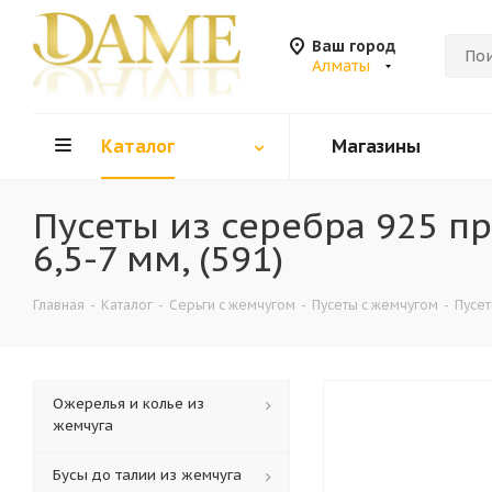
Ваш город
Алматы
Каталог
Магазины
Пусеты из серебра 925 
6,5-7 мм, (591)
Главная
-
Каталог
-
Серьги с жемчугом
-
Пусеты с жемчугом
-
Пусет
Ожерелья и колье из
жемчуга
Бусы до талии из жемчуга