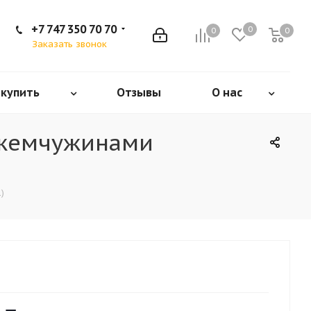
+7 747 350 70 70
0
0
0
Заказать звонок
 купить
Отзывы
О нас
 жемчужинами
)
1