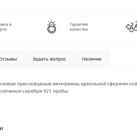
овка в
Гарантия
рок
качества
Отзывы
Задать вопрос
Наличие
озовые пресноводные жемчужины идеальной сферической ф
золоченом серебре 925 пробы.
и