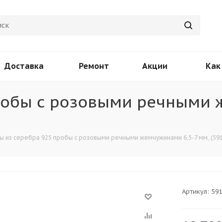
Доставка
Ремонт
Акции
Как
пробы с розовыми речными
ы из серебра 925 пробы с розовыми речными жемчужинами 6,5-7 мм, (591
Артикул:
59