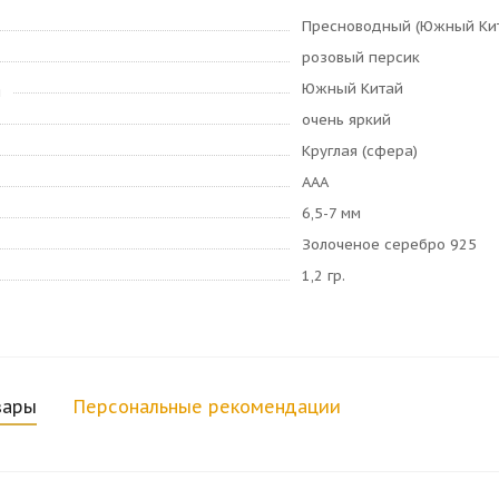
Пресноводный (Южный Ки
розовый персик
Южный Китай
я
очень яркий
Круглая (сфера)
AAA
6,5-7 мм
Золоченое серебро 925
1,2 гр.
вары
Персональные рекомендации