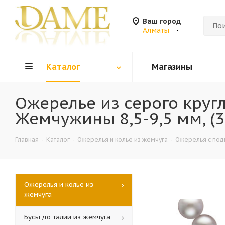
Ваш город
Алматы
Каталог
Магазины
Ожерелье из серого кругл
Жемчужины 8,5-9,5 мм, (3
Главная
-
Каталог
-
Ожерелья и колье из жемчуга
-
Ожерелья с под
Ожерелья и колье из
жемчуга
Бусы до талии из жемчуга