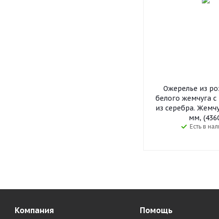
Ожерелье из ро
белого жемчуга с
из серебра. Жемч
мм, (436
Есть в на
Компания
Помощь