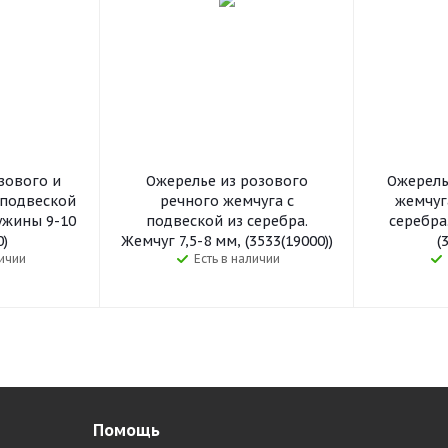
зового и
Ожерелье из розового
Ожерель
 подвеской
речного жемчуга с
жемчуг
ужины 9-10
подвеской из серебра.
серебра.
0)
Жемчуг 7,5-8 мм, (3533(19000))
(
личии
Есть в наличии
Помощь