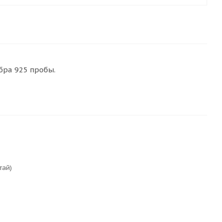
бра 925 пробы.
тай)