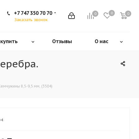
+7 747 350 70 70
0
0
0
Заказать звонок
 купить
Отзывы
О нас
серебра.
емчужины 8,5-9,5 мм, (3504)
04