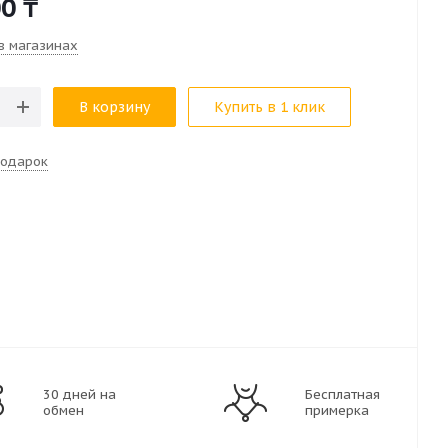
00
₸
в магазинах
В корзину
Купить в 1 клик
подарок
30 дней на
Бесплатная
обмен
примерка