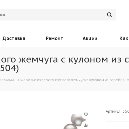
Доставка
Ремонт
Акции
Как
ого жемчуга с кулоном из 
504)
весками
-
Ожерелье из серого круглого жемчуга с кулоном из серебра. Ж
Артикул:
35