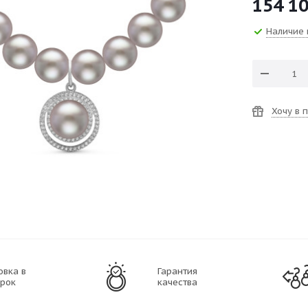
154 1
Наличие 
Хочу в 
овка в
Гарантия
рок
качества