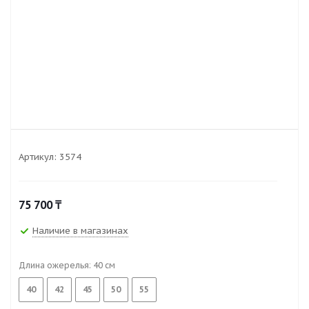
Артикул:
3574
75 700
₸
Наличие в магазинах
Длина ожерелья:
40
см
40
42
45
50
55