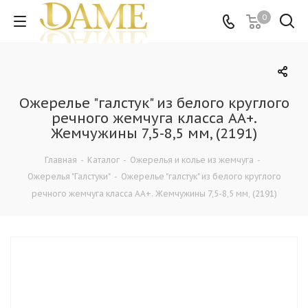
0
Ожерелье "галстук" из белого круглого
речного жемчуга класса АА+.
Жемчужины 7,5-8,5 мм, (2191)
Главная
-
Каталог
-
Ожерелья и колье из жемчуга
-
Ожерелья "Галстуки"
-
Ожерелье "галстук" из белого круглого
речного жемчуга класса АА+. Жемчужины 7,5-8,5 мм, (2191)