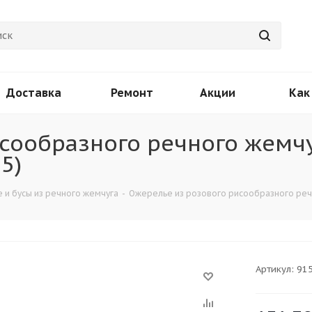
Доставка
Ремонт
Акции
Как
сообразного речного жемчу
5)
 и бусы из речного жемчуга
-
Ожерелье из розового рисообразного речн
Артикул:
91