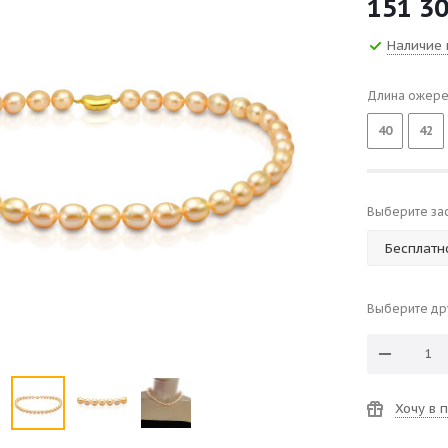
151 3
Наличие 
Длина ожере
40
42
Выберите за
Выберите др
Хочу в 