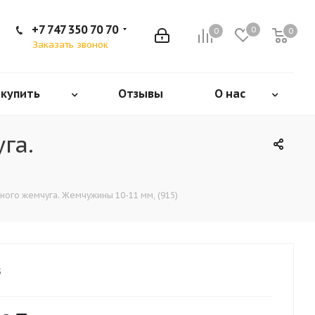
+7 747 350 70 70
0
0
0
Заказать звонок
 купить
Отзывы
О нас
га.
ого жемчуга. Жемчужины 10-11 мм, (915)
5