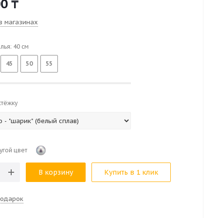
00
₸
в магазинах
лья:
40
см
45
50
55
стёжку
угой цвет
В корзину
Купить в 1 клик
подарок