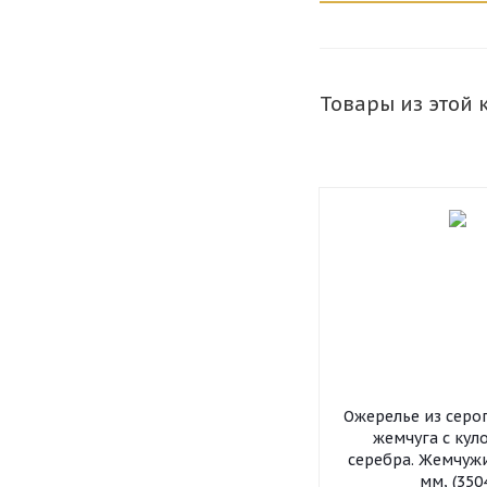
Товары из этой 
Ожерелье из серо
жемчуга с кул
серебра. Жемчужи
мм, (350