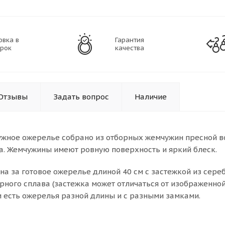
овка в
Гарантия
рок
качества
Отзывы
Задать вопрос
Наличие
ужное ожерелье собрано из отборных жемчужин пресной в
а. Жемчужины имеют ровную поверхность и яркий блеск.
ена за готовое ожерелье длиной 40 см с застежкой из сер
рного сплава (застежка может отличаться от изображенной
и есть ожерелья разной длины и с разными замками.