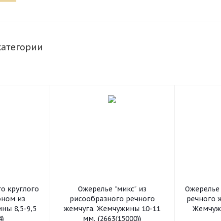
категории
го круглого
Ожерелье "микс" из
Ожерелье 
оном из
рисообразного речного
речного ж
ны 8,5-9,5
жемчуга. Жемчужины 10-11
Жемчужи
4)
мм, (2663(15000))