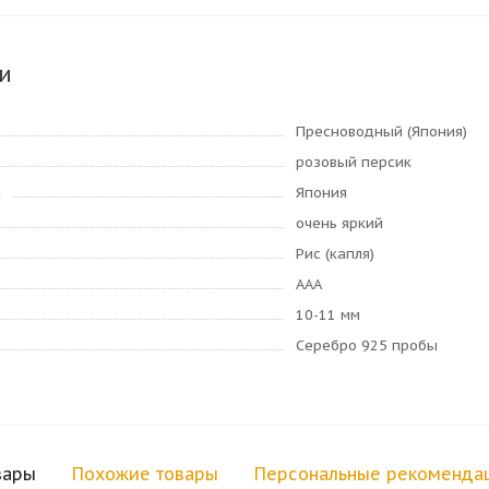
и
Пресноводный (Япония)
розовый персик
Япония
я
очень яркий
Рис (капля)
AAA
10-11 мм
Серебро 925 пробы
вары
Похожие товары
Персональные рекоменда