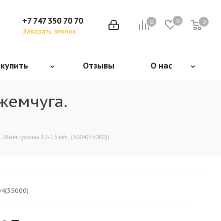
+7 747 350 70 70
0
0
0
Заказать звонок
 купить
Отзывы
О нас
жемчуга.
 Жемчужины 12-13 мм, (3004(35000))
4(35000)