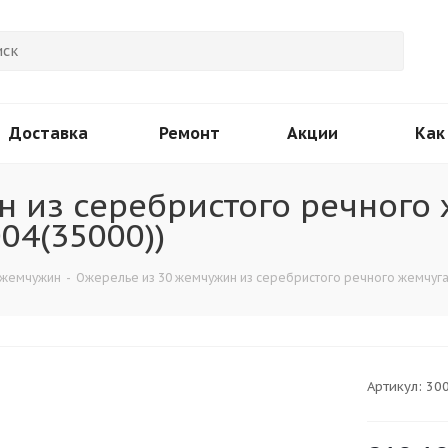
Доставка
Ремонт
Акции
Как
 из серебристого речного 
04(35000))
 жемчужин
-
Ожерелье из 30 жемчужин из серебристого речного жемчуга.
Артикул:
300