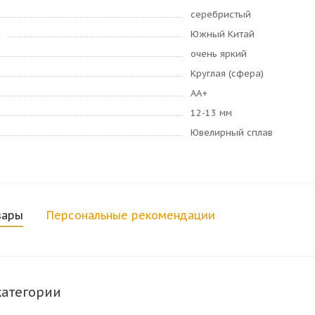
серебристый
Южный Китай
я
очень яркий
Круглая (сфера)
AA+
12-13 мм
Ювелирный сплав
вары
Персональные рекомендации
категории