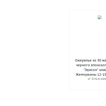
Ожерелье из 30 ж
черного японско
"Эдисон" клас
Жемчужины 12-15 
Есть в на