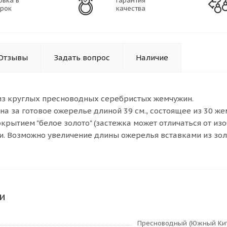
овка в
Гарантия
рок
качества
Отзывы
Задать вопрос
Наличие
из круглых пресноводных серебристых жемчужин.
ена за готовое ожерелье длиной 39 см., состоящее из 30 ж
окрытием "белое золото" (застежка может отличаться от и
и. Возможно увеличение длины ожерелья вставками из зол
и
Пресноводный (Южный Ки