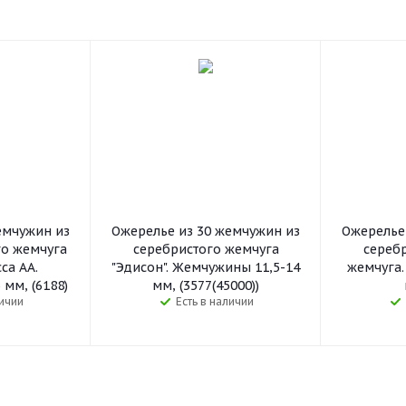
емчужин из
Ожерелье из 30 жемчужин из
Ожерелье
го жемчуга
серебристого жемчуга
сереб
са АА.
"Эдисон". Жемчужины 11,5-14
жемчуга
мм, (6188)
мм, (3577(45000))
личии
Есть в наличии