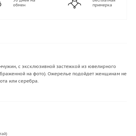
30 дней на
Бесплатная
обмен
примерка
емчужин, с эксклюзивной застежкой из ювелирного
зображенной на фото). Ожерелье подойдет женщинам не
ота или серебра.
тай)