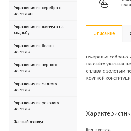
Упак
пода
Украшения из серебра с
жемчугом
Украшения из жемчуга на
свадьбу
Описание
Украшения из белого
жемчуга
Ожерелье собрано 
На сайте указана ц
Украшения из черного
сплава с золотым п
жемчуга
крупной конституци
Украшения из мелкого
жемчуга
Украшения из розового
жемчуга
Характеристик
Желтый жемчуг
Вид жемчуга