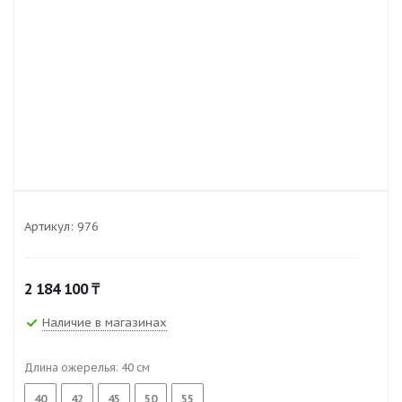
Артикул:
976
2 184 100
₸
Наличие в магазинах
Длина ожерелья:
40
см
40
42
45
50
55