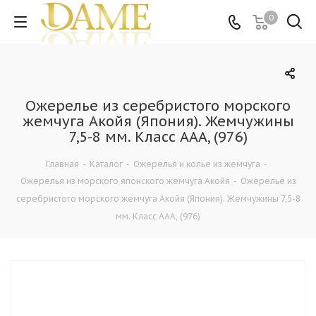
0
Ожерелье из серебристого морского
жемчуга Акойя (Япония). Жемчужины
7,5-8 мм. Класс ААА, (976)
Главная
-
Каталог
-
Ожерелья и колье из жемчуга
-
Ожерелья из морского японского жемчуга Акойя
-
Ожерелье из
серебристого морского жемчуга Акойя (Япония). Жемчужины 7,5-8
мм. Класс ААА, (976)