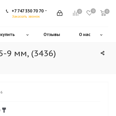
+7 747 350 70 70
0
0
0
Заказать звонок
 купить
Отзывы
О нас
-9 мм, (3436)
36
0
₸