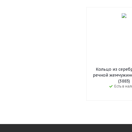
Кольцо из сереб
речной жемчужино
(3883)
Есть в на