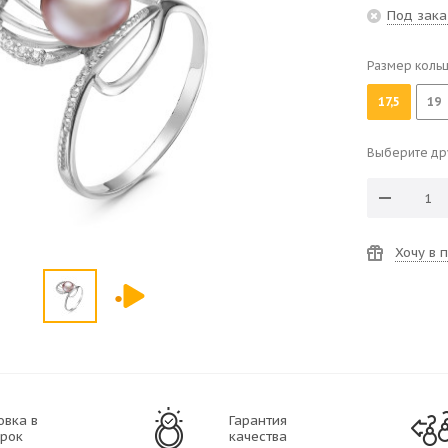
Под зака
Размер коль
17,5
19
Выберите др
Хочу в 
овка в
Гарантия
рок
качества