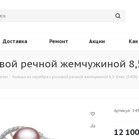
Доставка
Ремонт
Акции
Как
овой речной жемчужиной 8,5
угом
-
Кольцо из серебра с розовой речной жемчужиной 8,5-9 мм, (3436)
Артикул:
34
12 10