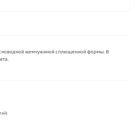
есноводной жемчужиной сплющенной формы. В
ета.
тай)