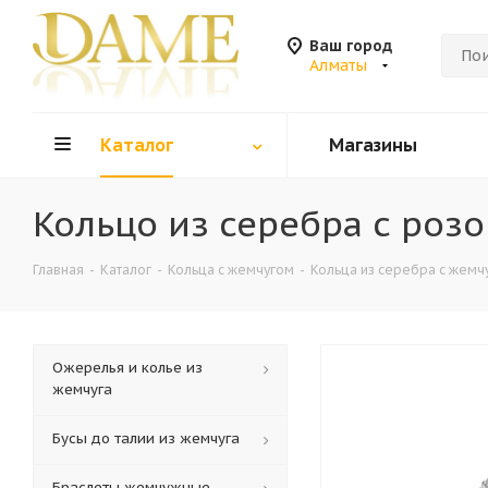
Ваш город
Алматы
Каталог
Магазины
Кольцо из серебра с роз
Главная
-
Каталог
-
Кольца c жемчугом
-
Кольца из серебра c жемч
Ожерелья и колье из
жемчуга
Бусы до талии из жемчуга
Браслеты жемчужные