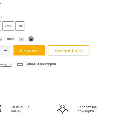
з
ца
19,5
20
угой цвет
В корзину
Купить в 1 клик
Таблица размеров
подарок
30 дней на
Бесплатная
обмен
примерка