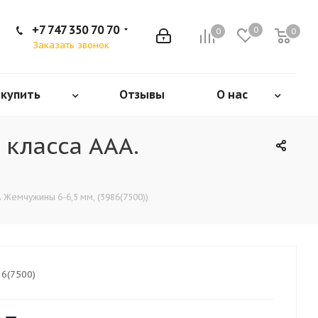
+7 747 350 70 70
0
0
0
Заказать звонок
 купить
Отзывы
О нас
 класса ААА.
 Жемчужины 6-6,5 мм, (3986(7500))
6(7500)