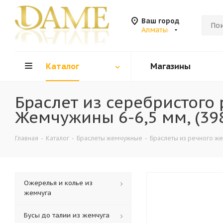
Ваш город
Алматы
Каталог
Магазины
Браслет из серебристого 
Жемчужины 6-6,5 мм, (398
Главная
-
Каталог
-
Браслеты жемчужные
-
Браслеты из речного ж
Ожерелья и колье из
жемчуга
Бусы до талии из жемчуга