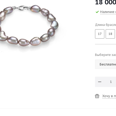
18 00
Наличие 
Длина брасл
17
18
Выберите за
Хочу в 