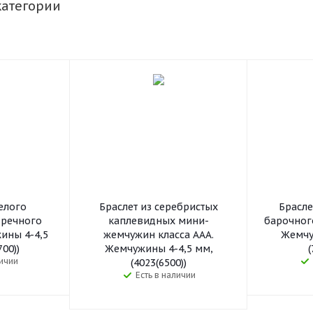
категории
елого
Браслет из серебристых
Брасле
 речного
каплевидных мини-
барочног
ины 4-4,5
жемчужин класса ААА.
Жемчу
700))
Жемчужины 4-4,5 мм,
(
личии
(4023(6500))
Есть в наличии