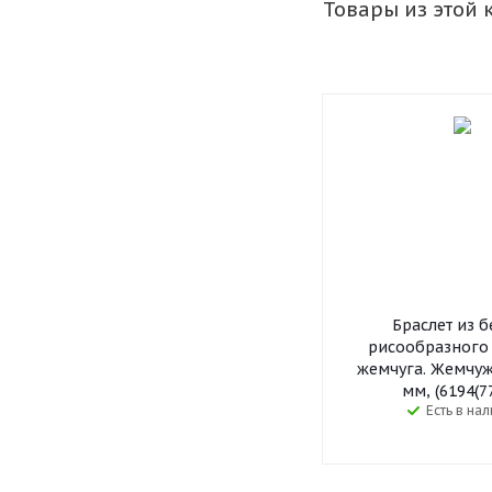
Товары из этой 
Браслет из б
рисообразного
жемчуга. Жемчуж
мм, (6194(7
Есть в на