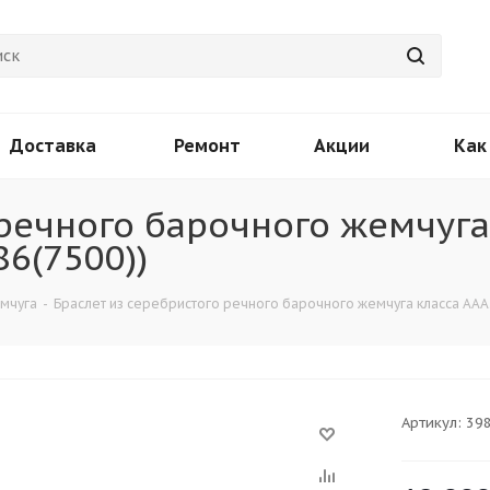
Доставка
Ремонт
Акции
Как
речного барочного жемчуга
6(7500))
емчуга
-
Браслет из серебристого речного барочного жемчуга класса ААА.
Артикул:
398