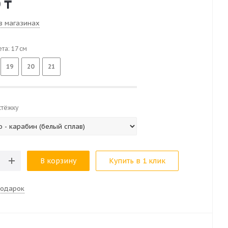
0
₸
в магазинах
ета:
17
см
19
20
21
стёжку
В корзину
Купить в 1 клик
подарок