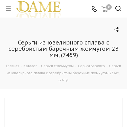
0
Серьги из ювелирного сплава с
серебристым барочным жемчугом 23
мм, (7459)
Главная
-
Каталог
-
Серьги с жемчугом
-
Серьги Барокко
-
Серьги
из ювелирного сплава с серебристым барочным жемчугом 23 мм,
(7459)