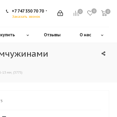
+7 747 350 70 70
0
0
0
Заказать звонок
 купить
Отзывы
О нас
емчужинами
-13 мм, (3775)
75