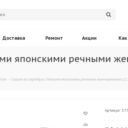
Доставка
Ремонт
Акции
Как
лыми японскими речными ж
угом
-
Серьги из серебра c белыми японскими речными жемчужинами 12,5
Артикул:
37