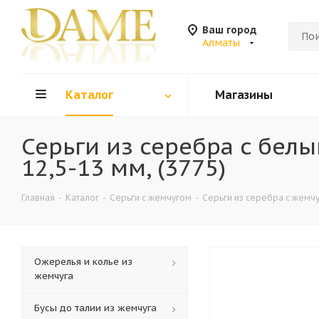
Ваш город
Алматы
Каталог
Магазины
Серьги из серебра c бе
12,5-13 мм, (3775)
Главная
-
Каталог
-
Серьги с жемчугом
-
Серьги из серебра с жемч
Ожерелья и колье из
жемчуга
Бусы до талии из жемчуга