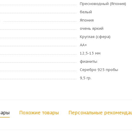
Пресноводный (Япония)
белый
Япония
я
очень яркий
Круглая (сфера)
AA+
12,5-13 мм
фианиты
Серебро 925 пробы
9,5 гр.
вары
Похожие товары
Персональные рекоменда