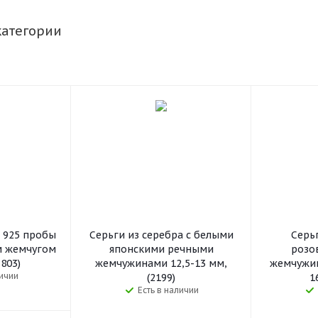
категории
а 925 пробы
Серьги из серебра c белыми
Серьг
м жемчугом
японскими речными
розо
7803)
жемчужинами 12,5-13 мм,
жемчужин
личии
(2199)
1
Есть в наличии