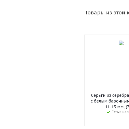
Товары из этой 
Серьги из серебр
с белым барочны
11-13 мм, (
Есть в на