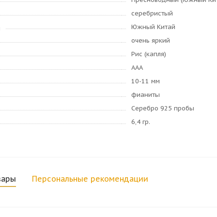
серебристый
Южный Китай
я
очень яркий
Рис (капля)
AAA
10-11 мм
фианиты
Серебро 925 пробы
6,4 гр.
вары
Персональные рекомендации