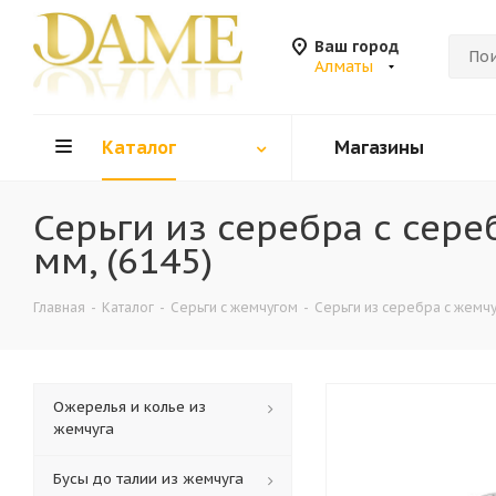
Ваш город
Алматы
Каталог
Магазины
Серьги из серебра с се
мм, (6145)
Главная
-
Каталог
-
Серьги с жемчугом
-
Серьги из серебра с жемч
Ожерелья и колье из
жемчуга
Бусы до талии из жемчуга