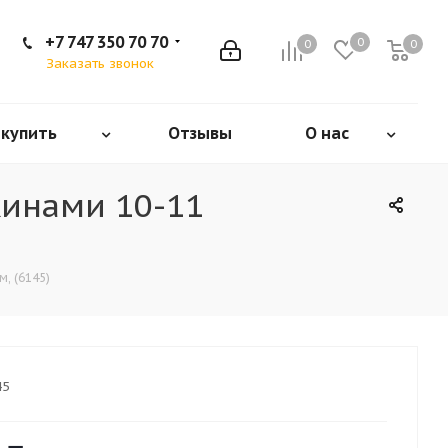
+7 747 350 70 70
0
0
0
Заказать звонок
 купить
Отзывы
О нас
жинами 10-11
, (6145)
45