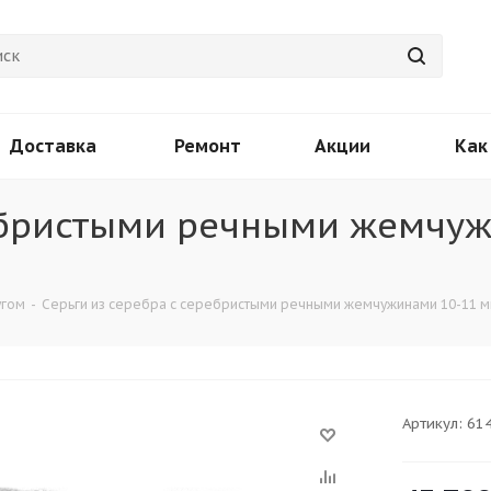
Доставка
Ремонт
Акции
Как
ребристыми речными жемчу
угом
-
Серьги из серебра с серебристыми речными жемчужинами 10-11 мм
Артикул:
61