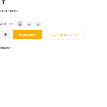
0
₸
в магазинах
угой цвет
В корзину
Купить в 1 клик
подарок