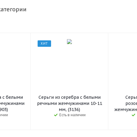
категории
ХИТ
а c белыми
Серьги из серебра c белыми
Серьг
мчужинами
речными жемчужинами 10-11
розо
903)
мм, (3136)
жемчужина
личии
Есть в наличии