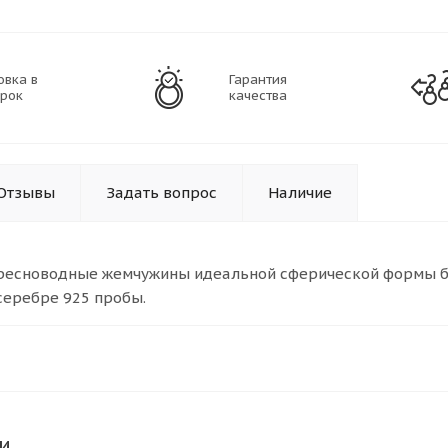
овка в
Гарантия
рок
качества
Отзывы
Задать вопрос
Наличие
есноводные жемчужины идеальной сферической формы без
серебре 925 пробы.
и