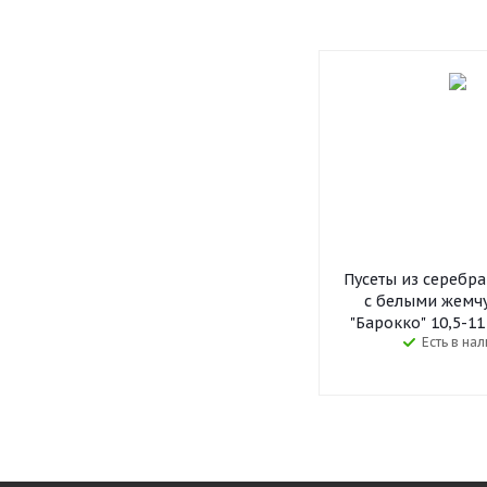
Пусеты из серебр
с белыми жемч
"Барокко" 10,5-11
Есть в на