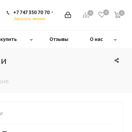
+7 747 350 70 70
0
0
0
Заказать звонок
 купить
Отзывы
О нас
ми
2247)
47