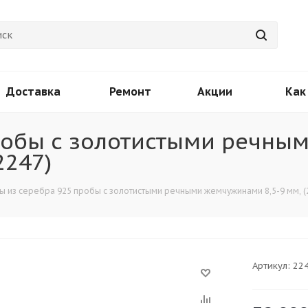
Доставка
Ремонт
Акции
Как
робы с золотистыми речны
2247)
ы из серебра 925 пробы с золотистыми речными жемчужинами 8,5-9 мм, (
Артикул:
22