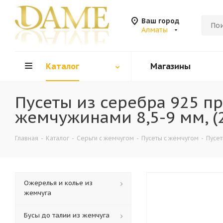
Ваш город
Алматы
Каталог
Магазины
Пусеты из серебра 925 п
жемчужинами 8,5-9 мм, (
Главная
-
Каталог
-
Серьги с жемчугом
-
Пусеты с жемчугом
-
Пусет
Ожерелья и колье из
жемчуга
Бусы до талии из жемчуга