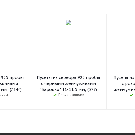
а 925 пробы
Пусеты из серебра 925 пробы
Пусеты из
ужинами
с черными жемчужинами
с роз
 мм, (7344)
"Барокко" 11-11,5 мм, (577)
жемчужина
личии
Есть в наличии