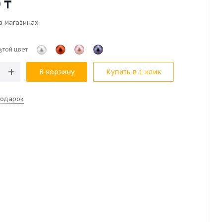
0
₸
в магазинах
угой цвет
В корзину
Купить в 1 клик
подарок