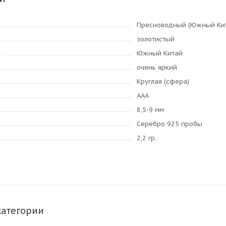
Пресноводный (Южный Ки
золотистый
Южный Китай
я
очень яркий
Круглая (сфера)
AAA
8,5-9 мм
Серебро 925 пробы
2,2 гр.
категории