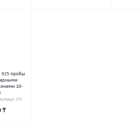
а 925 пробы
ладными
инами 10-
м
Артикул: 571
0
₸