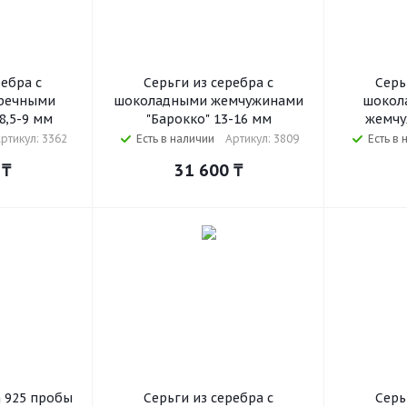
ребра с
Серьги из серебра с
Серь
речными
шоколадными жемчужинами
шокол
,5-9 мм
"Барокко" 13-16 мм
жемчу
ртикул: 3362
Есть в наличии
Артикул: 3809
Есть в 
₸
31 600
₸
а 925 пробы
Серьги из серебра с
Серь