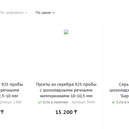
По алфавиту
По цене
а 925 пробы
Пусеты из серебра 925 пробы
Серь
 речными
с шоколадными речными
шоколад
,5-10 мм
жемчужинами 10-10,5 мм
"Бар
ртикул: 1490
Есть в наличии
Артикул: 3044
Есть в 
₸
15 200
₸