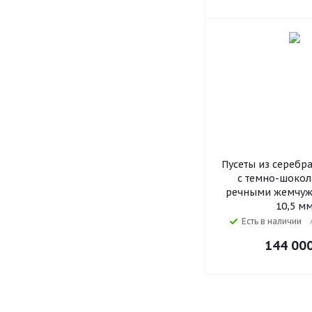
Пусеты из серебр
с темно-шоко
речными жемчуж
10,5 м
Есть в наличии
144 00