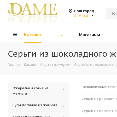
Ваш город
Алматы
Каталог
Магазины
Серьги из шоколадного ж
Главная
-
Каталог
-
Серьги с жемчугом
-
Серьги из шоколадного же
Позолоченные серьг
Ожерелья и колье из
жемчуга
Серьги из розового
Бусы до талии из жемчуга
Серьги из белого же
Браслеты жемчужные