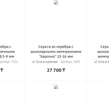
ребра с
Серьги из серебра с
Серь
речными
шоколадными жемчужинами
шокол
,5-9 мм
"Барокко" 13-16 мм
жемчу
ртикул: 7331
Есть в наличии
Артикул: 2943
Есть в 
₸
27 700
₸