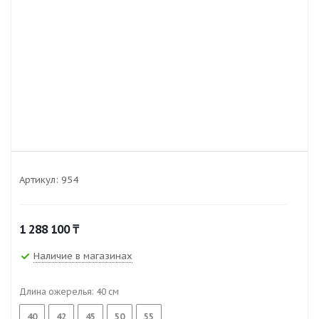
Артикул:
954
1 288 100
₸
Наличие в магазинах
Длина ожерелья:
40
см
40
42
45
50
55