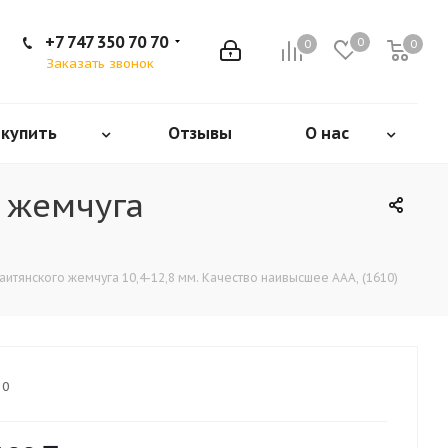
+7 747 350 70 70
0
0
0
Заказать звонок
 купить
Отзывы
О нас
о жемчуга
итянского жемчуга 10,4-12,8 мм. Качество наивысшее ААА, (1610)
10