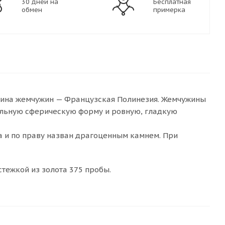
30 дней на
Бесплатная
обмен
примерка
дина жемчужин — Французская Полинезия. Жемчужины
альную сферическую форму и ровную, гладкую
а и по праву назван драгоценным камнем. При
стежкой из золота 375 пробы.