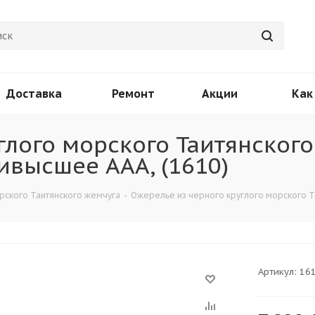
Доставка
Ремонт
Акции
Как
глого морского Таитянског
аивысшее ААА, (1610)
рского Таитянского жемчуга
-
Ожерелье из черного круглого морского Та
Артикул:
16