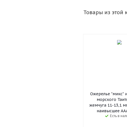
Товары из этой 
Ожерелье "микс" и
морского Таит
жемчуга 11-13,1 м
наивысшее ААА,
Есть в на