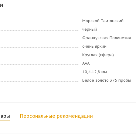
и
Морской Таитянский
черный
Французская Полинезия
я
очень яркий
Круглая (сфера)
AAA
10,4-12,8 мм
Белое золото 375 пробы
вары
Персональные рекомендации