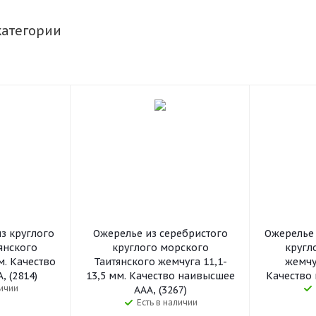
категории
з круглого
Ожерелье из серебристого
Ожерелье 
янского
круглого морского
кругл
м. Качество
Таитянского жемчуга 11,1-
жемчуг
 (2814)
13,5 мм. Качество наивысшее
Качество 
личии
ААА, (3267)
Есть в наличии