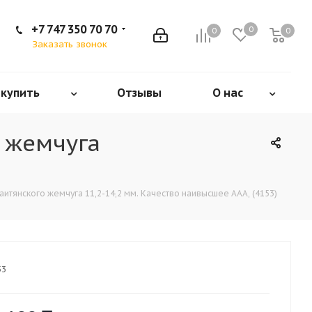
+7 747 350 70 70
0
0
0
Заказать звонок
 купить
Отзывы
О нас
о жемчуга
итянского жемчуга 11,2-14,2 мм. Качество наивысшее ААА, (4153)
53