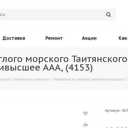
Доставка
Ремонт
Акции
Как
глого морского Таитянског
аивысшее ААА, (4153)
рского Таитянского жемчуга
-
Ожерелье из черного круглого морского Та
Артикул:
41