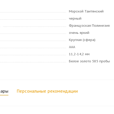
Морской Таитянский
черный
Французская Полинезия
я
очень яркий
Круглая (сфера)
AAA
11,2-14,2 мм
Белое золото 585 пробы
вары
Персональные рекомендации