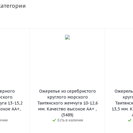
категории
черного
Ожерелье из серебристого
Ожерель
рского
круглого морского
круг
га 13-15,2
Таитянского жемчуга 10-12,6
Таитянск
сокое АА+,
мм. Качество высокое АА+ ,
13,5 мм. 
(3489)
личии
Есть в наличии