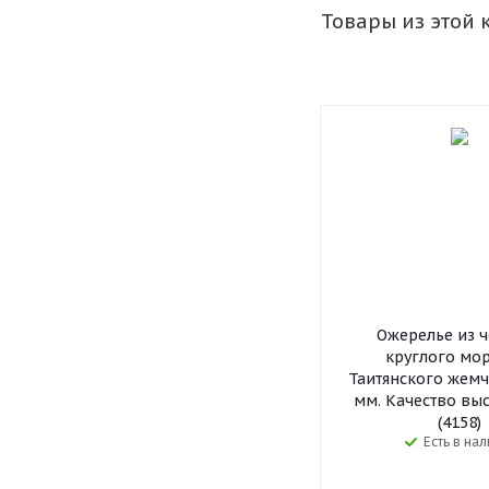
Товары из этой 
Ожерелье из 
круглого мо
Таитянского жемчу
мм. Качество вы
(4158)
Есть в на