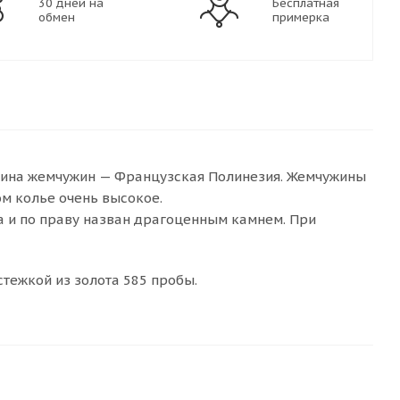
30 дней на
Бесплатная
обмен
примерка
дина жемчужин — Французская Полинезия. Жемчужины
м колье очень высокое.
а и по праву назван драгоценным камнем. При
стежкой из золота 585 пробы.