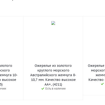
олотого
Ожерелье из золотого
Ожерелье 
рского
круглого морского
морског
емчуга 10-
Австралийского жемчуга 8-
жемчу
о высокое
10,7 мм. Качество высокое
Качество 
5)
АА+, (4211)
личии
Есть в наличии