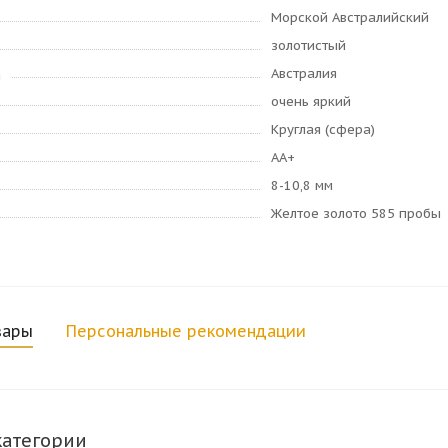
Морской Австралийский
золотистый
Австралия
я
очень яркий
Круглая (сфера)
AA+
8-10,8 мм
Желтое золото 585 пробы
вары
Персональные рекомендации
категории