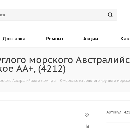
Доставка
Ремонт
Акции
Как
углого морского Австралий
ое АА+, (4212)
рского Австралийского жемчуга
-
Ожерелье из золотого круглого морског
Артикул:
42