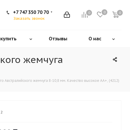
+7 747 350 70 70
0
0
0
Заказать звонок
 купить
Отзывы
О нас
ского жемчуга
о Австралийского жемчуга 8-10,8 мм. Качество высокое АА+, (4212)
12