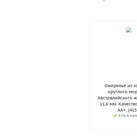
Ожерелье из з
круглого мо
Австралийского ж
11,6 мм. Качеств
АА+, (415
Есть в на