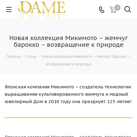
0
Новая коллекция Микимото – жемчуг
барокко – возвращение к природе
Главная
-
Статьи
-
Новая коллекция Микимото – жемчуг барокко –
возвращение к природе
Японская компания Микимото – создатель технологии
выращивания культивированного жемчуга и модный
ювелирный Дом в 2018 году она празднует 125-летие!
Японская компания Микимото – создатель технологии