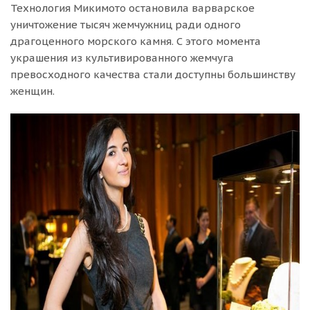
Технология Микимото остановила варварское
уничтожение тысяч жемчужниц ради одного
драгоценного морского камня. С этого момента
украшения из культивированного жемчуга
превосходного качества стали доступны большинству
женщин.