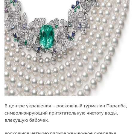
В центре украшения – роскошный турмалин Параиба,
символизирующий притягательную чистоту воды,
влекущую бабочек.
Роскошное четырехрядное жемчужное ожерелье