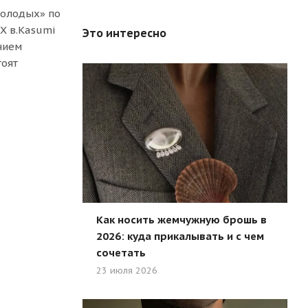
молодых» по
Х в.Kasumi
Это интересно
чием
тоят
Как носить жемчужную брошь в
2026: куда прикалывать и с чем
сочетать
23 июля 2026