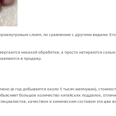
перламутровым слоем, по сравнению с другими видами. Ег
вергаются никакой обработке, а просто натираются солью
равляются в продажу.
ено (в год добывается около 5 тысяч жемчужин), стоимос
 объясняет большое количество китайских подделок, отлич
специалистов, качеством и химическим составом эти два в