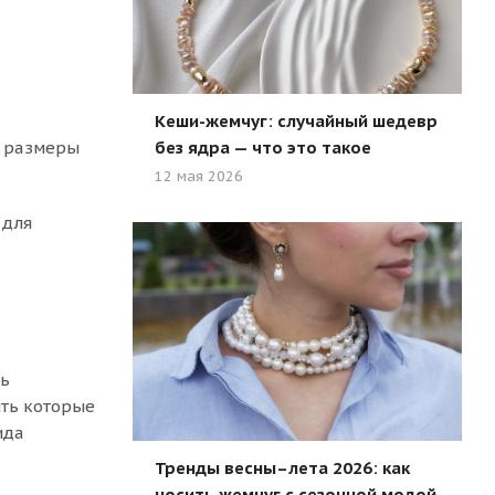
Кеши-жемчуг: случайный шедевр
о размеры
без ядра — что это такое
12 мая 2026
 для
ть
ить которые
ида
Тренды весны–лета 2026: как
носить жемчуг с сезонной модой